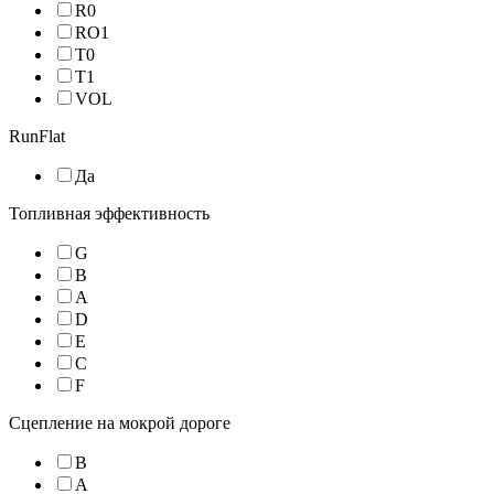
R0
RO1
T0
T1
VOL
RunFlat
Да
Топливная эффективность
G
B
A
D
E
C
F
Сцепление на мокрой дороге
B
A