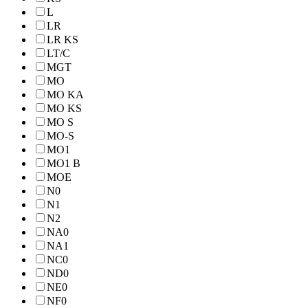
L
LR
LR KS
LT/C
MGT
MO
MO KA
MO KS
MO S
MO-S
MO1
MO1 B
MOE
N0
N1
N2
NA0
NA1
NC0
ND0
NE0
NF0