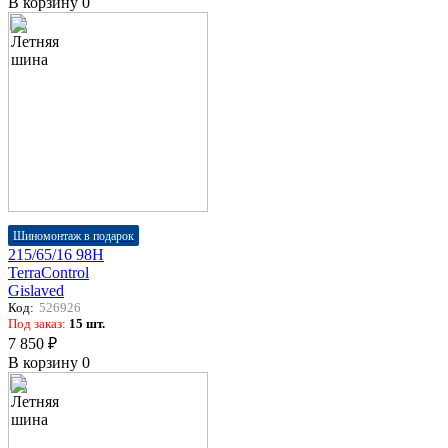
В корзину
0
Шиномонтаж в подарок
215/65/16 98H
TerraControl
Gislaved
Код:
526926
Под заказ:
15 шт.
7 850 ₽
В корзину
0