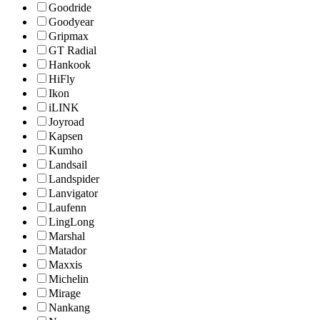
Goodride
Goodyear
Gripmax
GT Radial
Hankook
HiFly
Ikon
iLINK
Joyroad
Kapsen
Kumho
Landsail
Landspider
Lanvigator
Laufenn
LingLong
Marshal
Matador
Maxxis
Michelin
Mirage
Nankang