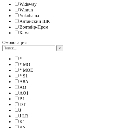
Wideway
Winrun
Yokohama
Алтайский ШК
Волтайр-Пром
Кама
Омологация
×
*
* MO
* MOE
* S1
A8A
AO
AO1
B1
DT
J
J LR
K1
KS