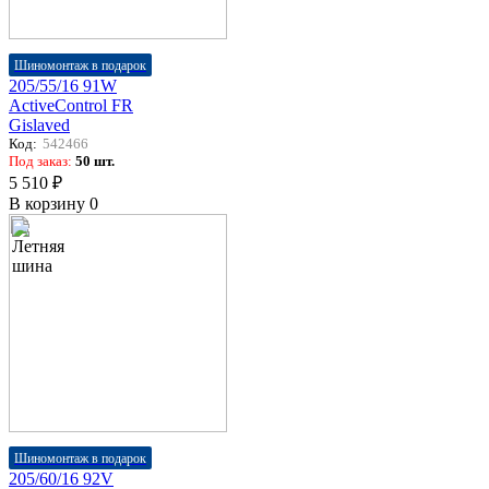
Шиномонтаж в подарок
205/55/16 91W
ActiveControl FR
Gislaved
Код:
542466
Под заказ:
50 шт.
5 510 ₽
В корзину
0
Шиномонтаж в подарок
205/60/16 92V