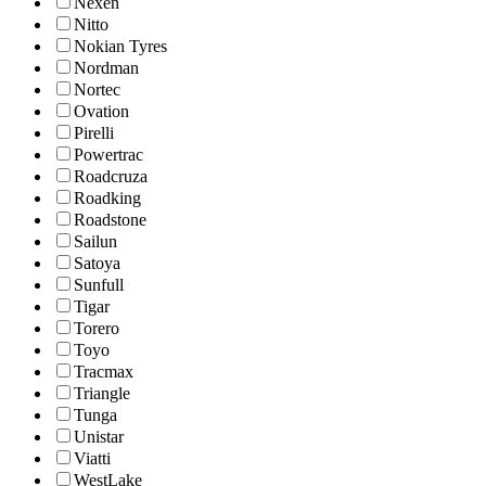
Nexen
Nitto
Nokian Tyres
Nordman
Nortec
Ovation
Pirelli
Powertrac
Roadcruza
Roadking
Roadstone
Sailun
Satoya
Sunfull
Tigar
Torero
Toyo
Tracmax
Triangle
Tunga
Unistar
Viatti
WestLake