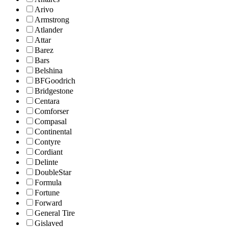
Arivo
Armstrong
Atlander
Attar
Barez
Bars
Belshina
BFGoodrich
Bridgestone
Centara
Comforser
Compasal
Continental
Contyre
Cordiant
Delinte
DoubleStar
Formula
Fortune
Forward
General Tire
Gislaved