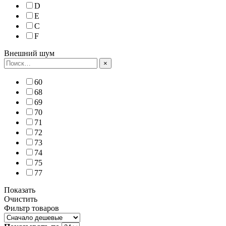
D
E
C
F
Внешний шум
×
60
68
69
70
71
72
73
74
75
77
Показать
Очистить
Фильтр товаров