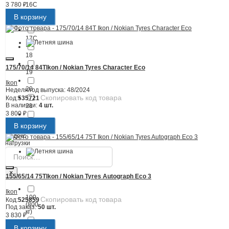
3 780 ₽
16C
В корзину
17
17C
18
175/70/14 84T
Ikon / Nokian Tyres Character Eco
19
Ikon
20
Неделя/год выпуска:
48/2024
Скопировать код товара
Код:
535721
В наличии:
4 шт.
21
3 800 ₽
22
В корзину
Индекс
нагрузки
×
155/65/14 75T
Ikon / Nokian Tyres Autograph Eco 3
Ikon
100
Скопировать код товара
Код:
525859
(800
Под заказ:
50 шт.
кг)
3 830 ₽
В корзину
101