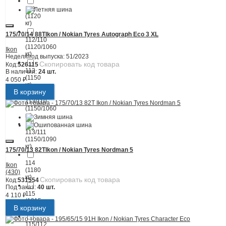
112
(1120
кг)
175/70/14 88T
Ikon / Nokian Tyres Autograph Eco 3 XL
112/110
(1120/1060
Ikon
кг)
Неделя/год выпуска:
51/2023
Скопировать код товара
Код:
526115
113
В наличии:
24 шт.
(1150
4 050 ₽
кг)
В корзину
113/110
(1150/1060
кг)
113/111
(1150/1090
кг)
175/70/13 82T
Ikon / Nokian Tyres Nordman 5
114
Ikon
(1180
(430)
кг)
Скопировать код товара
Код:
531554
Под заказ:
40 шт.
115
4 110 ₽
(1215
В корзину
кг)
115/112