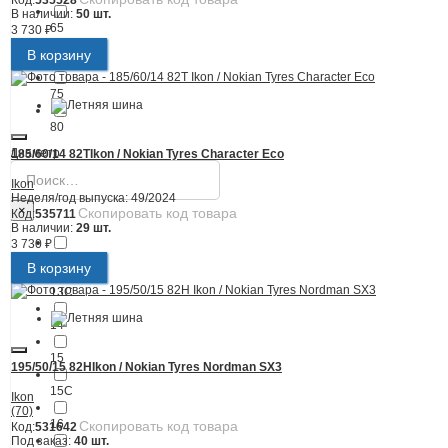
Код:
535528
В наличии:
50 шт.
65
3 730 ₽
В корзину
70
75
80
Диаметр
185/60/14 82T
Ikon / Nokian Tyres Character Eco
Ikon
Неделя/год выпуска:
49/2024
×
Скопировать код товара
Код:
535711
В наличии:
29 шт.
3 730 ₽
13
В корзину
13C
14
15
195/50/15 82H
Ikon / Nokian Tyres Nordman SX3
15C
Ikon
(70)
16
Скопировать код товара
Код:
531642
Под заказ:
40 шт.