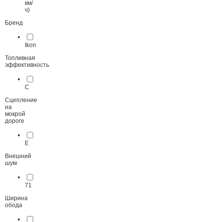
км/
ч)
Бренд
Ikon
Топливная
эффективность
C
Сцепление
на
мокрой
дороге
E
Внешний
шум
71
Ширина
обода