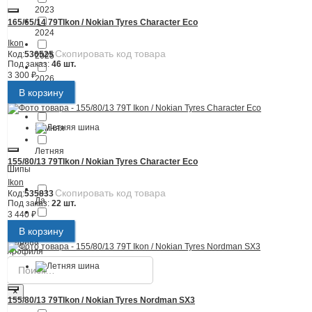
2023
165/65/14 79T
Ikon / Nokian Tyres Character Eco
2024
Ikon
Скопировать код товара
Код:
536525
2025
Под заказ:
46 шт.
3 300 ₽
2026
В корзину
Сезонность
Зимняя
Летняя
155/80/13 79T
Ikon / Nokian Tyres Character Eco
Шипы
Ikon
Скопировать код товара
Код:
535833
Да
Под заказ:
22 шт.
3 440 ₽
Нет
В корзину
Ширина
профиля
×
155/80/13 79T
Ikon / Nokian Tyres Nordman SX3