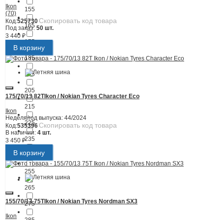
Ikon
155
(70)
Скопировать код товара
Код:
525730
165
Под заказ:
50 шт.
3 440 ₽
175
В корзину
185
195
205
175/70/13 82T
Ikon / Nokian Tyres Character Eco
215
Ikon
Неделя/год выпуска:
44/2024
225
Скопировать код товара
Код:
535396
В наличии:
4 шт.
235
3 450 ₽
В корзину
245
255
265
155/70/13 75T
Ikon / Nokian Tyres Nordman SX3
275
Ikon