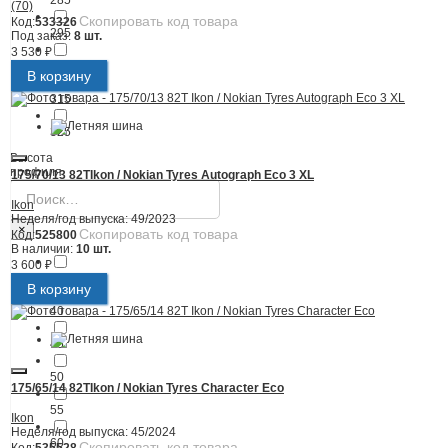
285
(70)
Скопировать код товара
Код:
533326
295
Под заказ:
8 шт.
3 530 ₽
305
В корзину
315
325
Высота
профиля
175/70/13 82T
Ikon / Nokian Tyres Autograph Eco 3 XL
Ikon
Неделя/год выпуска:
49/2023
×
Скопировать код товара
Код:
525800
В наличии:
10 шт.
3 600 ₽
35
В корзину
40
45
50
175/65/14 82T
Ikon / Nokian Tyres Character Eco
55
Ikon
Неделя/год выпуска:
45/2024
60
Скопировать код товара