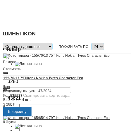
ШИНЫ IKON
ПОКАЗЫВАТЬ ПО
Фильтр
Товаров:
Показать
Стоимость
от
155/70/13 75T
Ikon / Nokian Tyres Character Eco
Ikon
до
Неделя/год выпуска:
47/2024
В
Скопировать код товара
Код:
535527
наличии
В наличии:
4 шт.
3 280 ₽
₽
Есть
В корзину
Год
выпуска