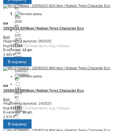
(825
кг)
102
(850
кг)
195/50/15 82H
Ikon / Nokian Tyres Character Eco
103
Ikon
(875
Неделя/год выпуска:
08/2025
кг)
Скопировать код товара
Код:
535398
В наличии:
12 шт.
104
3 900 ₽
(900
кг)
В корзину
104/102
(900/850
кг)
105
185/65/15 88H
Ikon / Nokian Tyres Character Eco
(925
кг)
Ikon
Неделя/год выпуска:
14/2025
106
Скопировать код товара
Код:
535397
(950
В наличии:
50 шт.
кг)
3 970 ₽
В корзину
106/104
(950/900