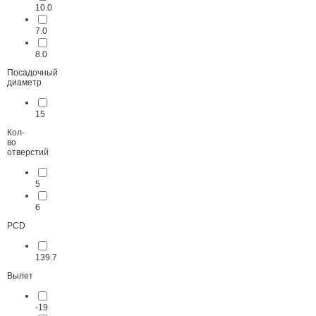
10.0
7.0
8.0
Посадочный
диаметр
15
Кол-
во
отверстий
5
6
PCD
139.7
Вылет
-19