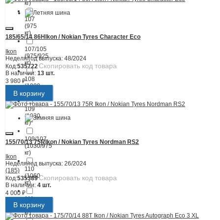
кг)
107
(975
кг)
185/65/14 86H
Ikon / Nokian Tyres Character Eco
107/105
Ikon
(975/925
Неделя/год выпуска:
48/2024
кг)
Скопировать код товара
Код:
535722
В наличии:
13 шт.
108
3 980 ₽
(1000
В корзину
кг)
109
(1030
кг)
109/107
155/70/13 75R
Ikon / Nokian Tyres Nordman RS2
(1030/975
кг)
Ikon
Неделя/год выпуска:
26/2024
110
(185)
(1060
Скопировать код товара
Код:
535389
кг)
В наличии:
4 шт.
4 000 ₽
111
В корзину
(1090
кг)