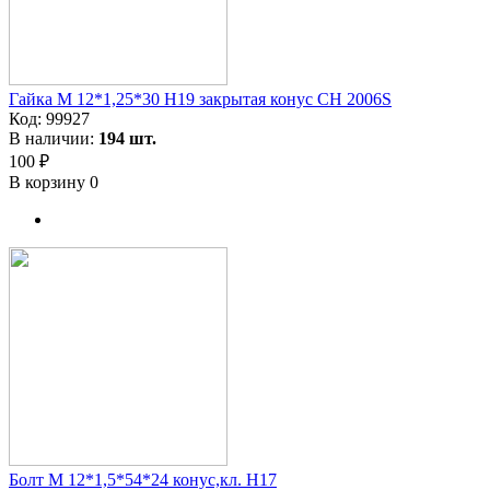
Гайка M 12*1,25*30 H19 закрытая конус CH 2006S
Код:
99927
В наличии:
194 шт.
100 ₽
В корзину
0
Болт М 12*1,5*54*24 конус,кл. H17