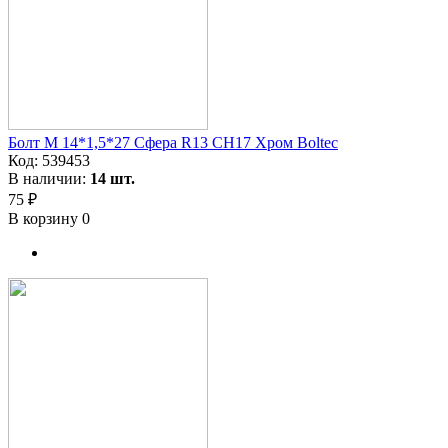
Болт М 14*1,5*27 Сфера R13 CH17 Хром Boltec
Код:
539453
В наличии:
14 шт.
75 ₽
В корзину
0