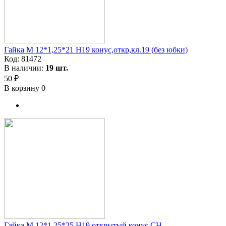
Гайка M 12*1,25*21 H19 конус,откр,кл.19 (без юбки)
Код:
81472
В наличии:
19 шт.
50 ₽
В корзину
0
Гайка M 12*1,25*25 H19 открытый конус CH