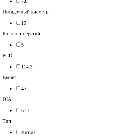
7.0
Посадочный диаметр
19
Кол-во отверстий
5
PCD
114.3
Вылет
45
DIA
67.1
Тип
Литой