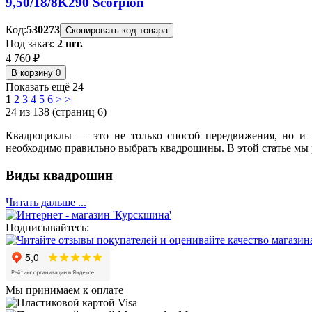
9,50/18/8
K290 Scorpion
Код:
530273
Скопировать код товара
Под заказ:
2 шт.
4 760 ₽
В корзину
0
Показать ещё 24
1
2
3
4
5
6
>
>|
24 из 138 (страниц 6)
Квадроциклы — это не только способ передвижения, но и 
необходимо правильно выбрать квадрошины. В этой статье мы 
Виды квадрошин
Читать дальше ...
Подписывайтесь:
Мы принимаем к оплате