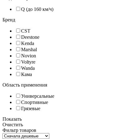
Q (до 160 км/ч)
Бренд
CST
Deestone
Kenda
Marshal
Novion
Voltyre
Wanda
Кама
Область применения
Универсальные
Спортивные
Грязевые
Показать
Очистить
Фильтр товаров