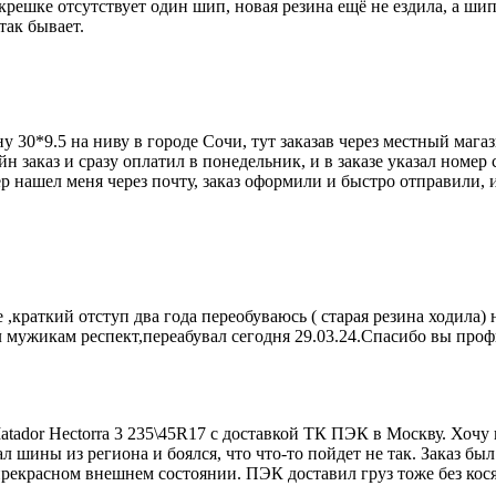
крешке отсутствует один шип, новая резина ещё не ездила, а шипа
так бывает.
у 30*9.5 на ниву в городе Сочи, тут заказав через местный мага
йн заказ и сразу оплатил в понедельник, и в заказе указал номер
р нашел меня через почту, заказ оформили и быстро отправили, и
 ,краткий отступ два года переобуваюсь ( старая резина ходила
 мужикам респект,переабувал сегодня 29.03.24.Спасибо вы профи
atador Hectorra 3 235\45R17 с доставкой ТК ПЭК в Москву. Хоч
л шины из региона и боялся, что что-то пойдет не так. Заказ был
екрасном внешнем состоянии. ПЭК доставил груз тоже без кося