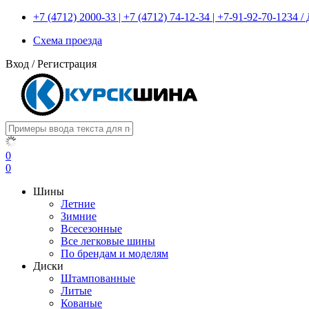
+7 (4712) 2000-33 | +7 (4712) 74-12-34 | +7-91-92-70-1234
Схема проезда
Вход
/
Регистрация
0
0
Шины
Летние
Зимние
Всесезонные
Все легковые шины
По брендам и моделям
Диски
Штампованные
Литые
Кованые