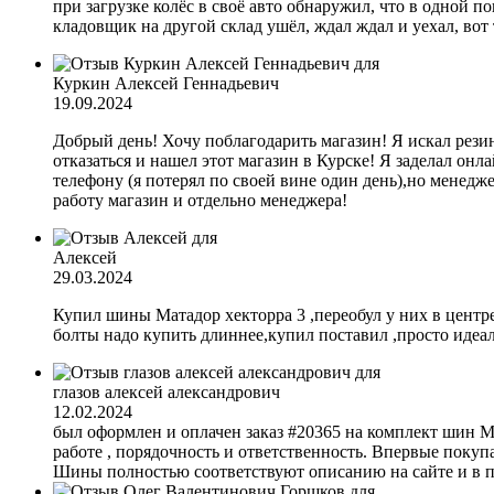
при загрузке колёс в своё авто обнаружил, что в одной по
кладовщик на другой склад ушёл, ждал ждал и уехал, вот 
Куркин Алексей Геннадьевич
19.09.2024
Добрый день! Хочу поблагодарить магазин! Я искал резин
отказаться и нашел этот магазин в Курске! Я заделал онла
телефону (я потерял по своей вине один день),но менедже
работу магазин и отдельно менеджера!
Алексей
29.03.2024
Купил шины Матадор хекторра 3 ,переобул у них в центре
болты надо купить длиннее,купил поставил ,просто идеал
глазов алексей александрович
12.02.2024
был оформлен и оплачен заказ #20365 на комплект шин M
работе , порядочность и ответственность. Впервые покупа
Шины полностью соответствуют описанию на сайте и в пр