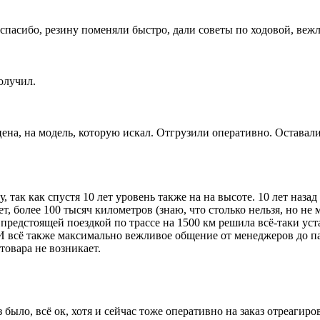
пасибо, резину поменяли быстро, дали советы по ходовой, вежл
олучил.
цена, на модель, которую искал. Отгрузили оперативно. Оставал
, так как спустя 10 лет уровень также на на высоте. 10 лет наз
ет, более 100 тысяч километров (знаю, что столько нельзя, но н
 предстоящей поездкой по трассе на 1500 км решила всё-таки у
И всё также максимально вежливое общение от менеджеров до па
товара не возникает.
было, всё ок, хотя и сейчас тоже оперативно на заказ отреагиров