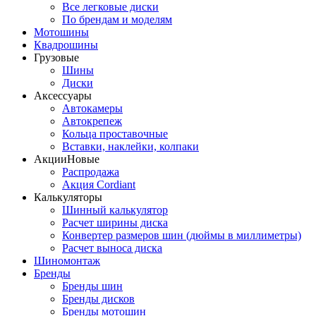
Все легковые диски
По брендам и моделям
Мотошины
Квадрошины
Грузовые
Шины
Диски
Аксессуары
Автокамеры
Автокрепеж
Кольца проставочные
Вставки, наклейки, колпаки
Акции
Новые
Распродажа
Акция Cordiant
Калькуляторы
Шинный калькулятор
Расчет ширины диска
Конвертер размеров шин (дюймы в миллиметры)
Расчет выноса диска
Шиномонтаж
Бренды
Бренды шин
Бренды дисков
Бренды мотошин