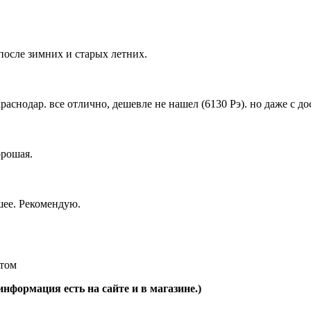
после зимних и старых летних.
снодар. все отлично, дешевле не нашел (6130 Рэ). но даже с дос
орошая.
шее. Рекомендую.
ктом
формация есть на сайте и в магазине.)