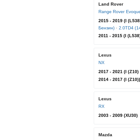
Land Rover
Range Rover Evoqu
2015 - 2019 (I (L538
Бензин)
·
2.0TD4 (14
2011 - 2015 (I (L538
Lexus
NX
2017 - 2021 (I (Z10) 
2014 - 2017 (I (Z10)
Lexus
RX
2003 - 2009 (XU30)
Mazda