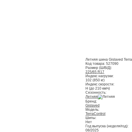
Летняя шина Gislaved Terr
Код товара:
527090
Размер (Ш/В/Д):
225/65 R17
Индекс нагрузки:
102 (850 кг)
Индекс скорости:
H (до 210 км/ч)
Сезонность:
Летняя
Бренд:
Gislaved
Модель:
TerraControl
Шипы:
Нет
Год выпуска (неделя/год):
08/2025