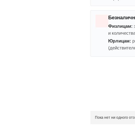
Безналичн
Физлицам:
и количества
Юрлицам:
р
(действителе
Напишите отзыв о
Пока нет ни одного отз
Сервис
. Как с вами
Доставка
. Как был у