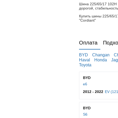
Шина 225/65/17 102H 
дорогой, стабильност
Купить шины 225/65/1
"Cordiant"
Оплата
Подхо
BYD
Changan
C
Haval
Honda
Jag
Toyota
BYD
e6
2012 - 2022
EV (121
BYD
S6