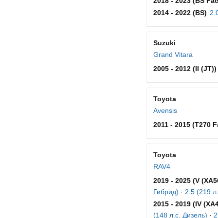
2018 - 2023 (BS Face
2014 - 2022 (BS)
2.
Suzuki
Grand Vitara
2005 - 2012 (II (JT))
Toyota
Avensis
2011 - 2015 (T270 Fa
Toyota
RAV4
2019 - 2025 (V (XA5
Гибрид)
·
2.5 (219 л
2015 - 2019 (IV (XA4
(148 л.с. Дизель)
·
2