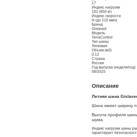
17
Индекс нагрузки
102 (850 кг)
Индекс скорости
H (до 210 км/ч)
Бренд
Gislaved
Модель
TerraControl
Тип шины
Легковая
Объем (м3)
0.12
Страна
Россия
Год выпуска (неделя/год)
08/2025
Описание
Летняя шина Gislaved
Шина имеет ширину пр
Высота профиля шины 
шума.
Индекс нагрузки шины рав
гарантирует безопасност