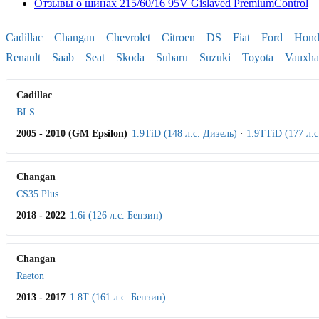
Отзывы о шинах 215/60/16 95V Gislaved PremiumControl
Cadillac
Changan
Chevrolet
Citroen
DS
Fiat
Ford
Hond
Renault
Saab
Seat
Skoda
Subaru
Suzuki
Toyota
Vauxha
Cadillac
BLS
2005 - 2010 (GM Epsilon)
1.9TiD (148 л.с. Дизель)
·
1.9TTiD (177 л.с
Changan
CS35 Plus
2018 - 2022
1.6i (126 л.с. Бензин)
Changan
Raeton
2013 - 2017
1.8T (161 л.с. Бензин)