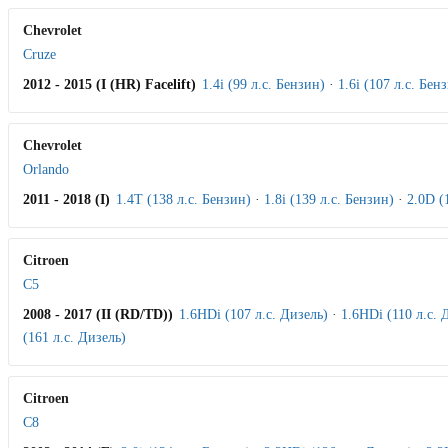
Chevrolet
Cruze
2012 - 2015 (I (HR) Facelift)
1.4i (99 л.с. Бензин)
·
1.6i (107 л.с. Бен
Chevrolet
Orlando
2011 - 2018 (I)
1.4T (138 л.с. Бензин)
·
1.8i (139 л.с. Бензин)
·
2.0D (
Citroen
C5
2008 - 2017 (II (RD/TD))
1.6HDi (107 л.с. Дизель)
·
1.6HDi (110 л.с. 
(161 л.с. Дизель)
Citroen
C8