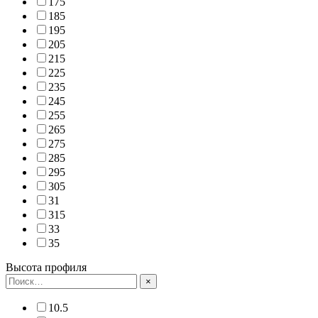
175
185
195
205
215
225
235
245
255
265
275
285
295
305
31
315
33
35
Высота профиля
×
10.5