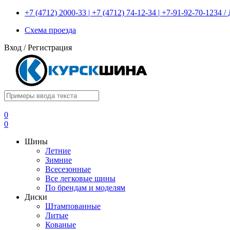
+7 (4712) 2000-33 | +7 (4712) 74-12-34 | +7-91-92-70-1234
Схема проезда
Вход
/
Регистрация
0
0
Шины
Летние
Зимние
Всесезонные
Все легковые шины
По брендам и моделям
Диски
Штампованные
Литые
Кованые