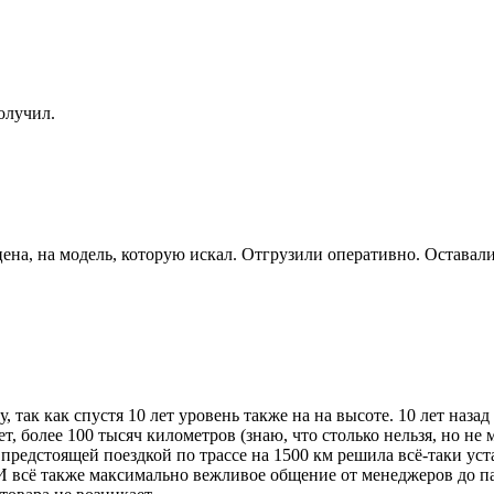
олучил.
цена, на модель, которую искал. Отгрузили оперативно. Оставал
, так как спустя 10 лет уровень также на на высоте. 10 лет наз
ет, более 100 тысяч километров (знаю, что столько нельзя, но н
 предстоящей поездкой по трассе на 1500 км решила всё-таки у
И всё также максимально вежливое общение от менеджеров до па