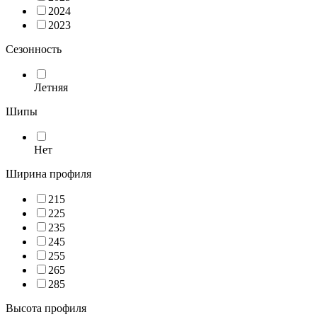
2024
2023
Сезонность
Летняя
Шипы
Нет
Ширина профиля
215
225
235
245
255
265
285
Высота профиля