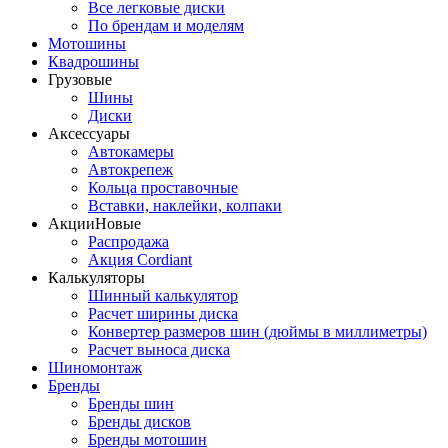
Все легковые диски
По брендам и моделям
Мотошины
Квадрошины
Грузовые
Шины
Диски
Аксессуары
Автокамеры
Автокрепеж
Кольца проставочные
Вставки, наклейки, колпаки
Акции
Новые
Распродажа
Акция Cordiant
Калькуляторы
Шинный калькулятор
Расчет ширины диска
Конвертер размеров шин (дюймы в миллиметры)
Расчет выноса диска
Шиномонтаж
Бренды
Бренды шин
Бренды дисков
Бренды мотошин