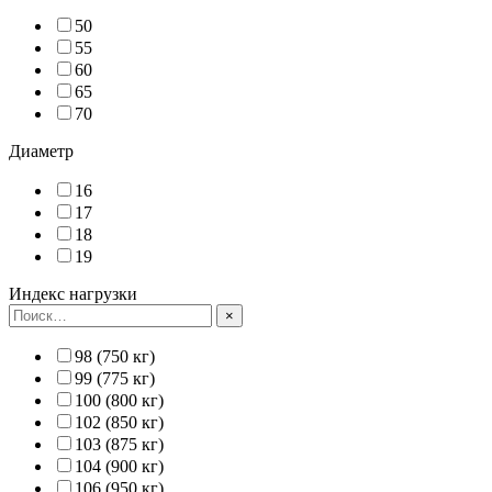
50
55
60
65
70
Диаметр
16
17
18
19
Индекс нагрузки
×
98 (750 кг)
99 (775 кг)
100 (800 кг)
102 (850 кг)
103 (875 кг)
104 (900 кг)
106 (950 кг)