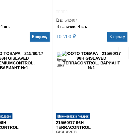
Код:
542407
:
4 шт.
В наличии:
4 шт.
10 700 ₽
В корзину
В корзину
 подарок
Шиномонтаж в подарок
96H
215/60/17 96H
CONTROL
TERRACONTROL
GISLAVED