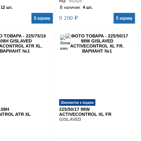
Код:
542428
:
12 шт.
В наличии:
4 шт.
9 200 ₽
В корзину
В корзину
Шиномонтаж в подарок
 108H
225/50/17 98W
TROL ATR XL
ACTIVECONTROL XL FR
GISLAVED