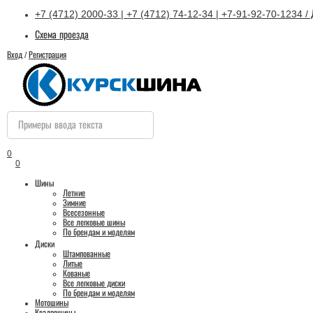
+7 (4712) 2000-33 | +7 (4712) 74-12-34 | +7-91-92-70-1234 / 
Схема проезда
Вход
/
Регистрация
0
0
Шины
Летние
Зимние
Всесезонные
Все легковые шины
По брендам и моделям
Диски
Штампованные
Литые
Кованые
Все легковые диски
По брендам и моделям
Мотошины