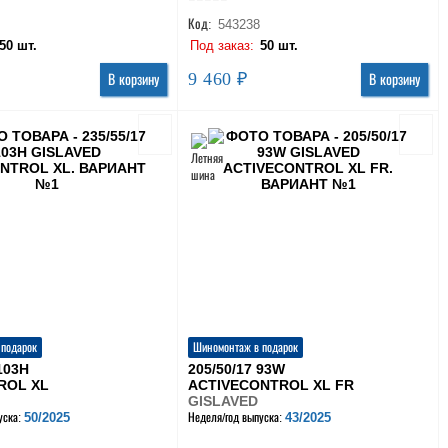
Код:
543238
50 шт.
Под заказ:
50 шт.
9 460 ₽
В корзину
В корзину
 подарок
Шиномонтаж в подарок
 103H
205/50/17 93W
ROL XL
ACTIVECONTROL XL FR
GISLAVED
50/2025
43/2025
уска:
Неделя/год выпуска: