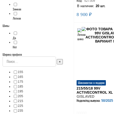
Код:
527309
В наличии:
20 шт.
Зимняя
8 900 ₽
Летняя
Шипы
Да
Нет
Ширина профиля
×
155
165
175
Шиномонтаж в подарок
185
215/55/18 99V
195
ACTIVECONTROL XL
205
GISLAVED
50/2025
Неделя/год выпуска:
215
225
235