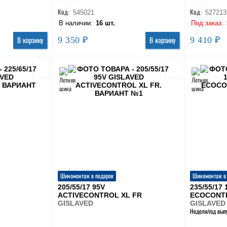
Код:
545021
Код:
527213
В наличии:
16 шт.
Под заказ:
9 350 ₽
9 410 ₽
В корзину
В корзину
Шиномонтаж в подарок
Шиномонтаж в
205/55/17 95V
235/55/17
ACTIVECONTROL XL FR
ECOCONT
GISLAVED
GISLAVED
Неделя/год вып