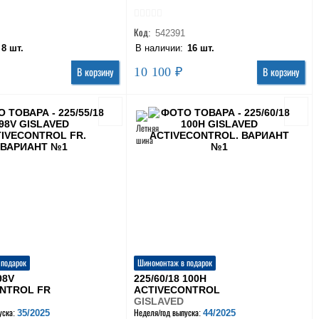
Код:
542391
:
8 шт.
В наличии:
16 шт.
10 100 ₽
В корзину
В корзину
 подарок
Шиномонтаж в подарок
98V
225/60/18 100H
NTROL FR
ACTIVECONTROL
GISLAVED
35/2025
44/2025
уска:
Неделя/год выпуска: