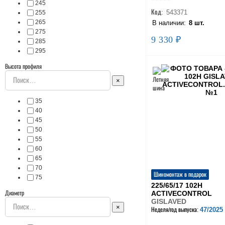
245
Код:
543371
255
265
В наличии:
8 шт.
275
9 330 ₽
285
295
Высота профиля
×
35
40
45
50
55
60
65
70
Шиномонтаж в подарок
75
225/65/17 102H
ACTIVECONTROL
Диаметр
GISLAVED
×
47/2025
Неделя/год выпуска: