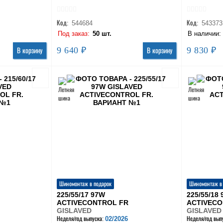
Код:
544684
Код:
543373
Под заказ:
50 шт.
В наличии
9 640 ₽
9 830 ₽
В корзину
В корзину
Шиномонтаж в подарок
Шиномонтаж в
225/55/17 97W
225/55/18 
ACTIVECONTROL FR
ACTIVECO
GISLAVED
GISLAVED
02/2026
Неделя/год выпуска:
Неделя/год вып