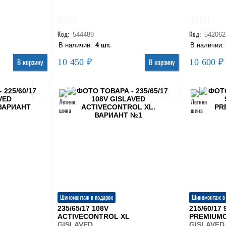
Код:
544489
Код:
542062
В наличии:
4 шт.
В наличии
10 450 ₽
10 600 ₽
В корзину
В корзину
Шиномонтаж в подарок
Шиномонтаж в
235/65/17 108V
215/60/17 
ACTIVECONTROL XL
PREMIUM
GISLAVED
GISLAVED