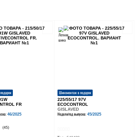
 подарок
Шиномонтаж в подарок
 91W
225/55/17 97V
NTROL FR
ECOCONTROL
GISLAVED
46/2025
45/2025
уска:
Неделя/год выпуска:
(45)