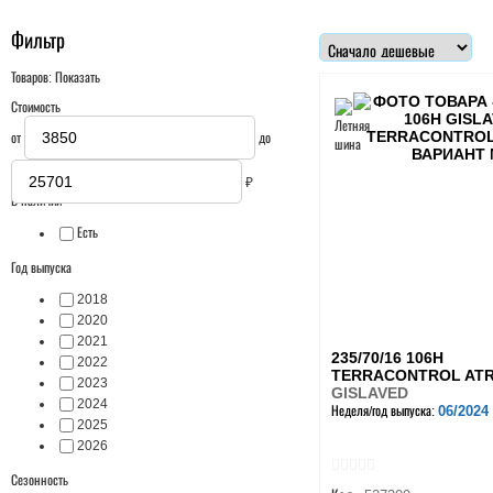
Фильтр
Товаров:
Показать
Стоимость
от
до
₽
В наличии
Есть
Год выпуска
2018
2020
2021
235/70/16 106H
2022
TERRACONTROL ATR
2023
GISLAVED
2024
06/2024
Неделя/год выпуска:
2025
2026
Сезонность