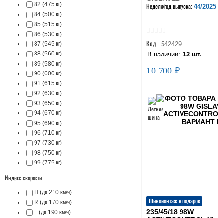
82 (475 кг)
44/2025
Неделя/год выпуска:
84 (500 кг)
85 (515 кг)
86 (530 кг)
Код:
542429
87 (545 кг)
88 (560 кг)
В наличии:
12 шт.
89 (580 кг)
10 700 ₽
90 (600 кг)
91 (615 кг)
92 (630 кг)
93 (650 кг)
94 (670 кг)
95 (690 кг)
96 (710 кг)
97 (730 кг)
98 (750 кг)
99 (775 кг)
Индекс скорости
H (до 210 км/ч)
Шиномонтаж в подарок
R (до 170 км/ч)
235/45/18 98W
T (до 190 км/ч)