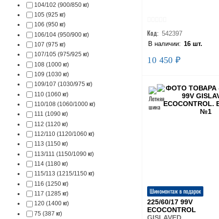
104/102 (900/850 кг)
105 (925 кг)
106 (950 кг)
Код:
542397
106/104 (950/900 кг)
В наличии:
16 шт.
107 (975 кг)
107/105 (975/925 кг)
10 450 ₽
108 (1000 кг)
109 (1030 кг)
109/107 (1030/975 кг)
110 (1060 кг)
110/108 (1060/1000 кг)
111 (1090 кг)
112 (1120 кг)
112/110 (1120/1060 кг)
113 (1150 кг)
113/111 (1150/1090 кг)
114 (1180 кг)
115/113 (1215/1150 кг)
116 (1250 кг)
Шиномонтаж в подарок
117 (1285 кг)
225/60/17 99V
120 (1400 кг)
ECOCONTROL
75 (387 кг)
GISLAVED