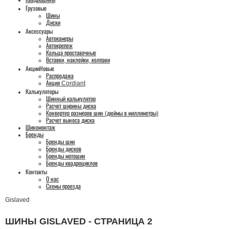
Квадрошины
Грузовые
Шины
Диски
Аксессуары
Автокамеры
Автокрепеж
Кольца проставочные
Вставки, наклейки, колпаки
Акции
Новые
Распродажа
Акция Cordiant
Калькуляторы
Шинный калькулятор
Расчет ширины диска
Конвертер размеров шин (дюймы в миллиметры)
Расчет выноса диска
Шиномонтаж
Бренды
Бренды шин
Бренды дисков
Бренды мотошин
Бренды квадроциклов
Контакты
О нас
Схемы проезда
Gislaved
ШИНЫ GISLAVED - СТРАНИЦА 2