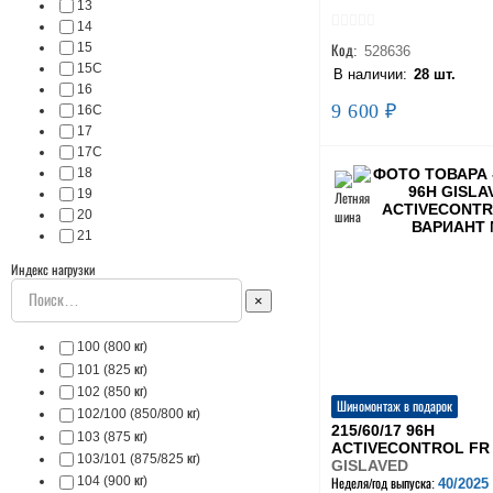
13
14
15
Код:
528636
15C
В наличии:
28 шт.
16
9 600 ₽
16C
17
17C
18
19
20
21
Индекс нагрузки
×
100 (800 кг)
101 (825 кг)
102 (850 кг)
Шиномонтаж в подарок
102/100 (850/800 кг)
215/60/17 96H
103 (875 кг)
ACTIVECONTROL FR
103/101 (875/825 кг)
GISLAVED
104 (900 кг)
40/2025
Неделя/год выпуска: