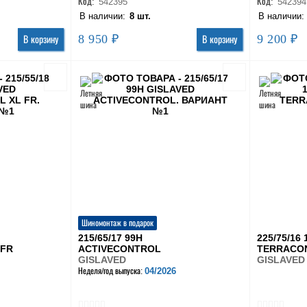
Код:
542395
Код:
542394
В наличии:
8 шт.
В наличии
8 950 ₽
9 200 ₽
В корзину
В корзину
Шиномонтаж в подарок
215/65/17 99H
225/75/16
 FR
ACTIVECONTROL
TERRACON
GISLAVED
GISLAVED
04/2026
Неделя/год выпуска: