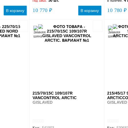
Под заказ:
50 шт.
В наличии:
4 
10 770 ₽
10 780 ₽
В корзину
В корзину
215/70/15C 109/107R
215/45/17 
VANCONTROL ARCTIC
ARCTICC
GISLAVED
GISLAVED
Код:
541903
Код:
53968