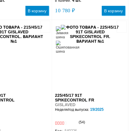
шт.
В наличии:
4 шт.
10 780 ₽
В корзину
В корзину
91T
225/45/17 91T
ONTROL
SPIKECONTROL FR
GISLAVED
19/2025
Неделя/год выпуска:
(54)
3
Код:
540226