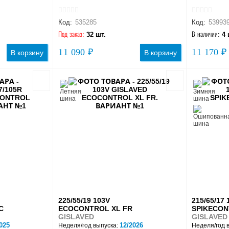
Код:
535285
Код:
53993
Под заказ:
32 шт.
В наличии:
4 
11 090 ₽
11 170 ₽
В корзину
В корзину
225/55/19 103V
215/65/17 
C
ECOCONTROL XL FR
SPIKECON
GISLAVED
GISLAVED
025
12/2026
Неделя/год выпуска:
Неделя/год 