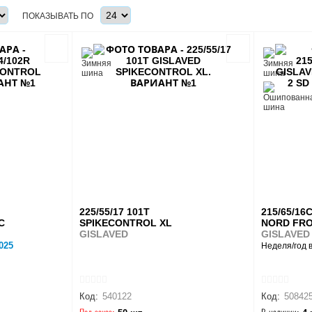
ПОКАЗЫВАТЬ ПО
225/55/17 101T
215/65/16
C
SPIKECONTROL XL
NORD FRO
GISLAVED
GISLAVED
025
Неделя/год 
Код:
540122
Код:
50842