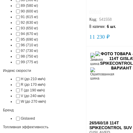
89 (580 кг)
90 (600 кг)
91 (615 кг)
Код:
541558
92 (630 кг)
В наличии:
6 шт.
93 (650 кг)
94 (670 кг)
11 230 ₽
95 (690 кг)
96 (710 кг)
97 (730 кг)
98 (750 кг)
99 (775 кг)
Индекс скорости
H (до 210 км/ч)
R (до 170 км/ч)
T (до 190 км/ч)
V (до 240 км/ч)
W (до 270 км/ч)
Бренд
Gislaved
265/60/18 114T
Топливная эффективность
SPIKECONTROL SUV
GISLAVED