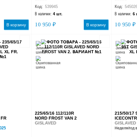
Код:
539945
Код:
54502
В наличии:
4 шт.
В наличии:
6 
10 950 ₽
10 950 ₽
В корзину
В корзину
225/65/16 112/110R
215/50/17 
 FR
NORD FROST VAN 2
ICECONTR
GISLAVED
GISLAVED
025
Неделя/год 