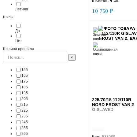
В наличии:
4 шт.
Летняя
10 750 ₽
Шипы
Да
Нет
Ширина профиля
×
155
165
175
185
195
205
225/70/15 112/110R
NORD FROST VAN 2
215
GISLAVED
225
235
245
255
265
Код:
535086