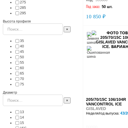
275
Под заказ:
50 шт.
285
295
10 850 ₽
Высота профиля
×
35
40
45
50
55
60
65
70
75
Диаметр
205/70/15C 106/104R
×
VANCONTROL ICE
GISLAVED
13
43/2
Неделя/год выпуска:
14
15