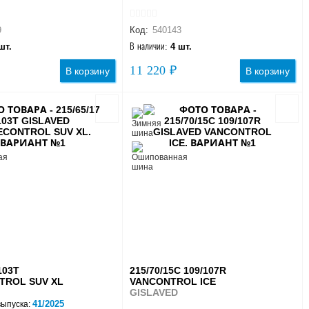
9
Код:
540143
шт.
В наличии:
4 шт.
11 220 ₽
В корзину
В корзину
103T
215/70/15C 109/107R
TROL SUV XL
VANCONTROL ICE
GISLAVED
41/2025
выпуска: