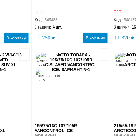
Код:
545483
Код:
54013
В наличии:
4 шт.
В наличии:
16
11 250 ₽
11 320 ₽
В корзину
В корзину
195/75/16C 107/105R
215/55/18 
 XL
VANCONTROL ICE
ARCTICCO
GISLAVED
GISLAVED