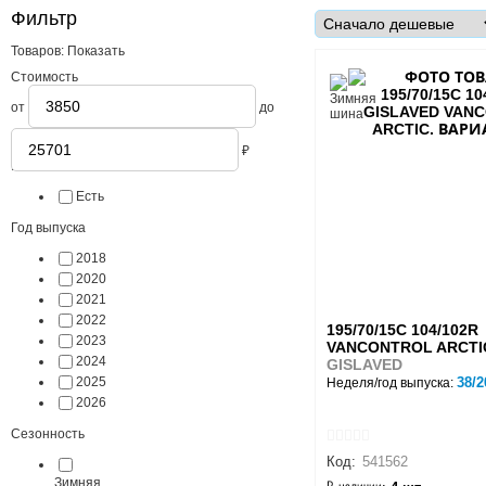
Фильтр
Товаров:
Показать
Стоимость
от
до
₽
В наличии
Есть
Год выпуска
2018
2020
2021
2022
195/70/15C 104/102R
2023
VANCONTROL ARCTI
2024
GISLAVED
2025
38/2
Неделя/год выпуска:
2026
Сезонность
Код:
541562
Зимняя