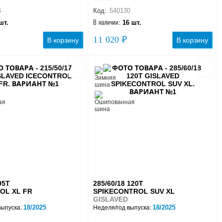
6
Код:
540130
шт.
В наличии:
16 шт.
11 020 ₽
В корзину
В корзину
95T
285/60/18 120T
OL XL FR
SPIKECONTROL SUV XL
GISLAVED
18/2025
18/2025
выпуска:
Неделя/год выпуска: