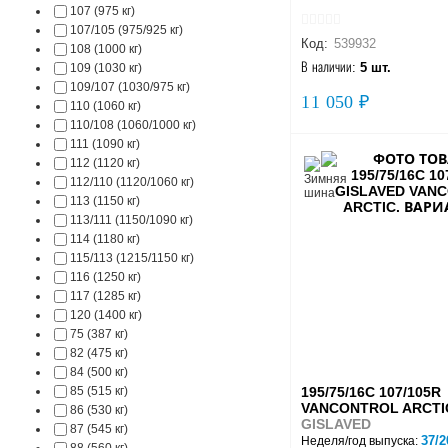
107 (975 кг)
107/105 (975/925 кг)
Код:
539932
108 (1000 кг)
В наличии:
5 шт.
109 (1030 кг)
109/107 (1030/975 кг)
11 050 ₽
110 (1060 кг)
110/108 (1060/1000 кг)
111 (1090 кг)
112 (1120 кг)
112/110 (1120/1060 кг)
113 (1150 кг)
113/111 (1150/1090 кг)
114 (1180 кг)
115/113 (1215/1150 кг)
116 (1250 кг)
117 (1285 кг)
120 (1400 кг)
75 (387 кг)
82 (475 кг)
84 (500 кг)
85 (515 кг)
195/75/16C 107/105R
VANCONTROL ARCTI
86 (530 кг)
GISLAVED
87 (545 кг)
37/2
Неделя/год выпуска:
88 (560 кг)