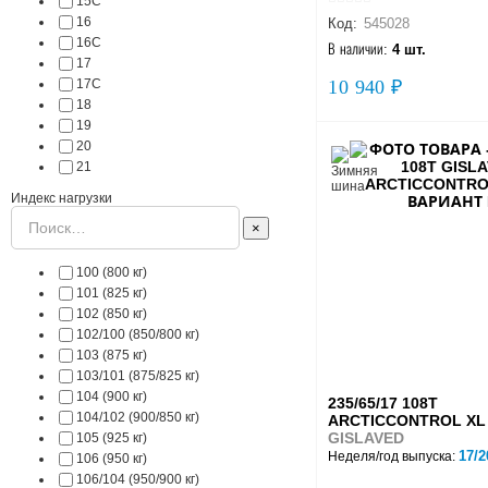
15C
16
Код:
545028
16C
В наличии:
4 шт.
17
17C
10 940 ₽
18
19
20
21
Индекс нагрузки
×
100 (800 кг)
101 (825 кг)
102 (850 кг)
102/100 (850/800 кг)
103 (875 кг)
103/101 (875/825 кг)
104 (900 кг)
235/65/17 108T
104/102 (900/850 кг)
ARCTICCONTROL XL
GISLAVED
105 (925 кг)
17/2
Неделя/год выпуска:
106 (950 кг)
106/104 (950/900 кг)