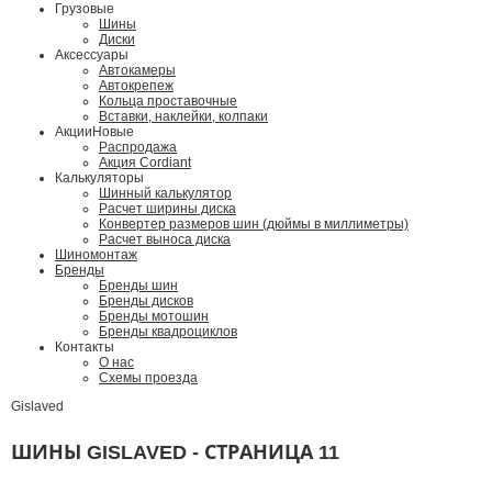
Грузовые
Шины
Диски
Аксессуары
Автокамеры
Автокрепеж
Кольца проставочные
Вставки, наклейки, колпаки
Акции
Новые
Распродажа
Акция Cordiant
Калькуляторы
Шинный калькулятор
Расчет ширины диска
Конвертер размеров шин (дюймы в миллиметры)
Расчет выноса диска
Шиномонтаж
Бренды
Бренды шин
Бренды дисков
Бренды мотошин
Бренды квадроциклов
Контакты
О нас
Схемы проезда
Gislaved
ШИНЫ GISLAVED - СТРАНИЦА 11