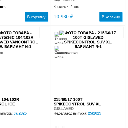
 шт.
В наличии:
4 шт.
10 930 ₽
В корзину
В корзину
C 104/102R
215/60/17 100T
OL ICE
SPIKECONTROL SUV XL
GISLAVED
37/2025
25/2025
выпуска:
Неделя/год выпуска: