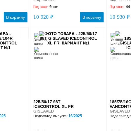
Под заказ:
9 шт.
Под заказ:
44
10 920 ₽
10 930 ₽
В корзину
В корзину
225/50/17 98T
185/75/16
ICECONTROL XL FR
VANCONTR
GISLAVED
GISLAVED
025
16/2025
Неделя/год выпуска:
Неделя/год 