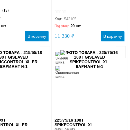
(13)
7
Код:
542105
 шт.
Под заказ:
20 шт.
11 330 ₽
В корзину
В корзину
99T
225/75/16 108T
NTROL XL FR
SPIKECONTROL XL
GISLAVED