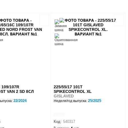
C 109/107R
225/55/17 101T
ST VAN 2 SD 8СЛ
SPIKECONTROL XL
GISLAVED
22/2024
25/2025
выпуска:
Неделя/год выпуска:
5
Код:
540317