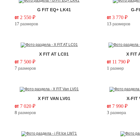
G FIT EQ+ LK41
G-F
от 2 550 ₽
от 3 770 ₽
17
размеров
13
размеров
X FIT AT LC01
X FIT
от 7 500 ₽
от 11 790 ₽
7
размеров
1
размер
X FIT VAN LV01
X-FIT
от 7 020 ₽
от 7 990 ₽
8
размеров
3
размера