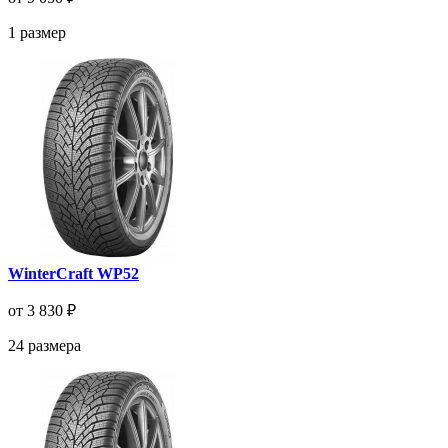
1
размер
WinterCraft WP52
от 3 830 ₽
24
размера