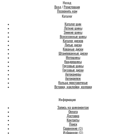
Назад
Вход
/
Регистрация
Позвонить нам
Каталог
Каталог шин
Летние шины
Зимние шины
Всесезонные шины
Каталог дисков
Литые диски
Кованые диски
Штампованные диски
Мотошины
Квадрошины
Грузовые шины
Грузовые диски
Автокамеры
Автокрепеж
Кольца проставочные
Вставки, наклейки, колпаки
Информация
Запись на шиномонтаж
Оплата
Доставка
Контакты
Поиск
Сравнение (
0
)
Избранное (
0
)