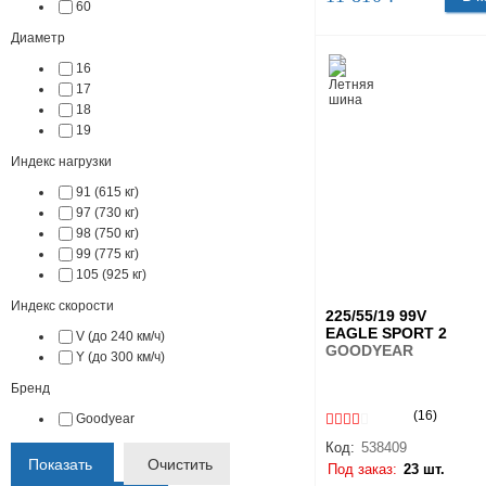
60
Диаметр
16
17
18
19
Индекс нагрузки
91 (615 кг)
97 (730 кг)
98 (750 кг)
99 (775 кг)
105 (925 кг)
Индекс скорости
225/55/19 99V
EAGLE SPORT 2
V (до 240 км/ч)
GOODYEAR
Y (до 300 км/ч)
Бренд
(16)
Goodyear
Код:
538409
Показать
Очистить
Под заказ:
23 шт.