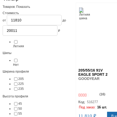
Товаров:
Показать
Стоимость
от
до
₽
Сезонность
Летняя
Шипы
Нет
205/55/16 91V
Ширина профиля
EAGLE SPORT 2
GOODYEAR
205
225
235
(16)
Высота профиля
Код:
516277
45
Под заказ:
16 шт.
50
55
11 810 ₽
В к