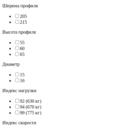
Ширина профиля
205
215
Высота профиля
55
60
65
Диаметр
15
16
Индекс нагрузки
92 (630 кг)
94 (670 кг)
99 (775 кг)
Индекс скорости