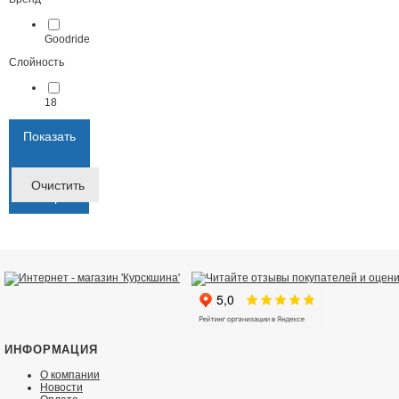
Goodride
Слойность
18
Показать
Фильтр
Очистить
товаров
ИНФОРМАЦИЯ
О компании
Новости