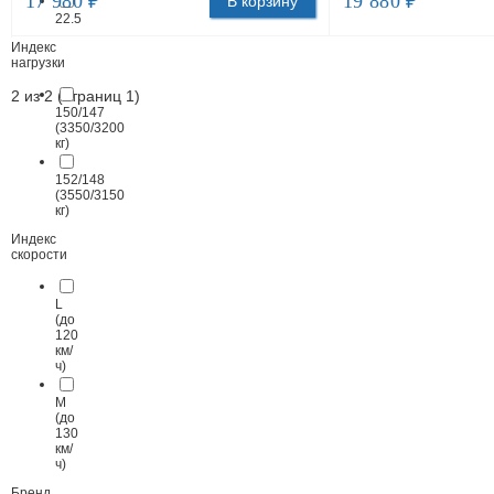
17 980 ₽
19 880 ₽
В корзину
22.5
Индекс
нагрузки
2 из 2 (страниц 1)
150/147
(3350/3200
кг)
152/148
(3550/3150
кг)
Индекс
скорости
L
(до
120
км/
ч)
M
(до
130
км/
ч)
Бренд