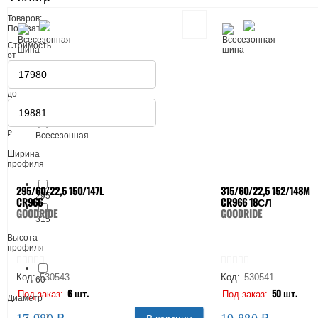
Товаров:
Показать
Стоимость
от
до
Сезонность
₽
Всесезонная
Ширина
профиля
295/60/22,5 150/147L
315/60/22,5 152/148M
295
CR966
CR966 18СЛ
GOODRIDE
GOODRIDE
315
Высота
профиля
Код:
530543
Код:
530541
60
6 шт.
50 шт.
Под заказ:
Под заказ:
Диаметр