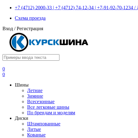
+7 (4712) 2000-33 | +7 (4712) 74-12-34 | +7-91-92-70-1234
Схема проезда
Вход
/
Регистрация
0
0
Шины
Летние
Зимние
Всесезонные
Все легковые шины
По брендам и моделям
Диски
Штампованные
Литые
Кованые