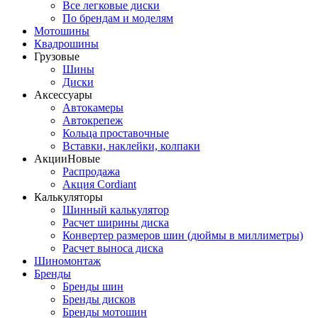
Все легковые диски
По брендам и моделям
Мотошины
Квадрошины
Грузовые
Шины
Диски
Аксессуары
Автокамеры
Автокрепеж
Кольца проставочные
Вставки, наклейки, колпаки
Акции
Новые
Распродажа
Акция Cordiant
Калькуляторы
Шинный калькулятор
Расчет ширины диска
Конвертер размеров шин (дюймы в миллиметры)
Расчет выноса диска
Шиномонтаж
Бренды
Бренды шин
Бренды дисков
Бренды мотошин