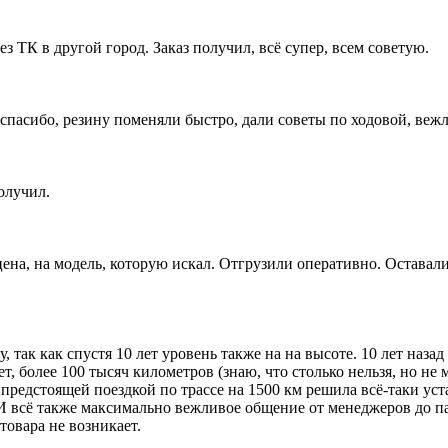
ез ТК в другой город. Заказ получил, всё супер, всем советую.
пасибо, резину поменяли быстро, дали советы по ходовой, вежл
олучил.
цена, на модель, которую искал. Отгрузили оперативно. Оставал
, так как спустя 10 лет уровень также на на высоте. 10 лет наз
ет, более 100 тысяч километров (знаю, что столько нельзя, но н
 предстоящей поездкой по трассе на 1500 км решила всё-таки у
И всё также максимально вежливое общение от менеджеров до па
товара не возникает.