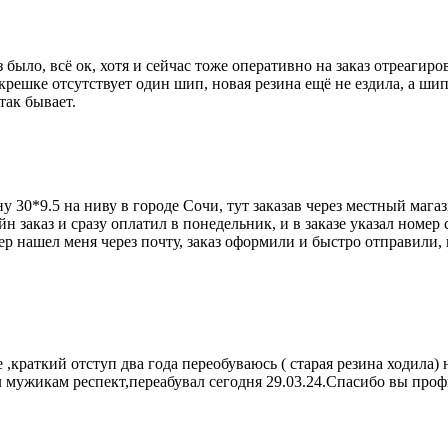
было, всё ок, хотя и сейчас тоже оперативно на заказ отреагиров
крешке отсутствует один шип, новая резина ещё не ездила, а шипа
так бывает.
у 30*9.5 на ниву в городе Сочи, тут заказав через местный мага
йн заказ и сразу оплатил в понедельник, и в заказе указал номер
ер нашел меня через почту, заказ оформили и быстро отправили, 
 ,краткий отступ два года переобуваюсь ( старая резина ходила
 мужикам респект,переабувал сегодня 29.03.24.Спасибо вы профи