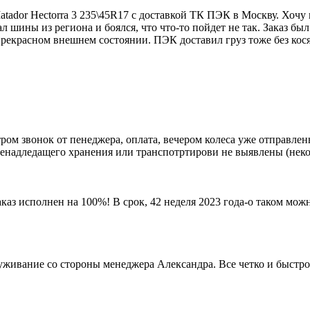
atador Hectorra 3 235\45R17 с доставкой ТК ПЭК в Москву. Хоч
л шины из региона и боялся, что что-то пойдет не так. Заказ был
екрасном внешнем состоянии. ПЭК доставил груз тоже без кося
 утром звонок от пенеджера, оплата, вечером колеса уже отправл
ненадледащего хранения или транспотртирови не выявлены (некот
 исполнен на 100%! В срок, 42 неделя 2023 года-о таком можн
уживание со стороны менеджера Александра. Все четко и быстро.