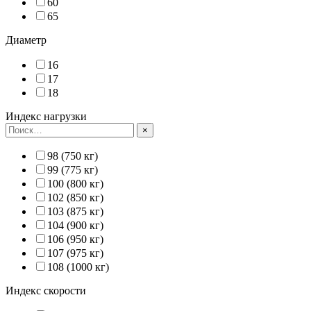
60
65
Диаметр
16
17
18
Индекс нагрузки
×
98 (750 кг)
99 (775 кг)
100 (800 кг)
102 (850 кг)
103 (875 кг)
104 (900 кг)
106 (950 кг)
107 (975 кг)
108 (1000 кг)
Индекс скорости