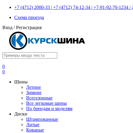
+7 (4712) 2000-33 | +7 (4712) 74-12-34 | +7-91-92-70-1234
Схема проезда
Вход
/
Регистрация
0
0
Шины
Летние
Зимние
Всесезонные
Все легковые шины
По брендам и моделям
Диски
Штампованные
Литые
Кованые