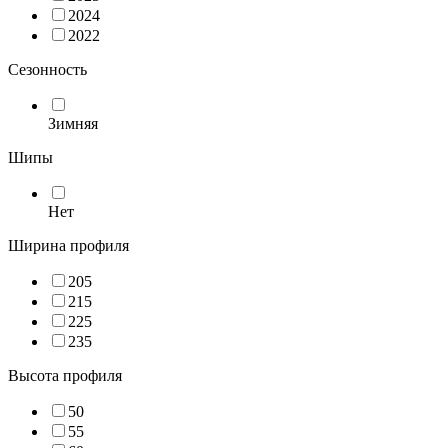
2024
2022
Сезонность
Зимняя
Шипы
Нет
Ширина профиля
205
215
225
235
Высота профиля
50
55