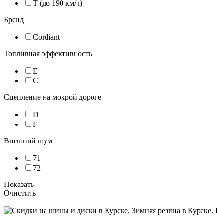
T (до 190 км/ч)
Бренд
Cordiant
Топливная эффективность
E
C
Сцепление на мокрой дороге
D
F
Внешний шум
71
72
Показать
Очистить