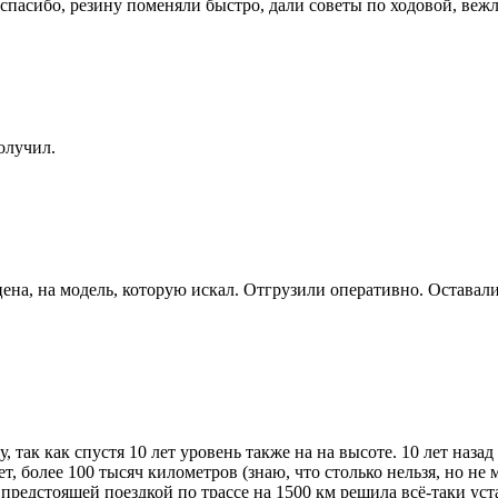
пасибо, резину поменяли быстро, дали советы по ходовой, вежл
олучил.
цена, на модель, которую искал. Отгрузили оперативно. Оставал
, так как спустя 10 лет уровень также на на высоте. 10 лет наз
ет, более 100 тысяч километров (знаю, что столько нельзя, но н
 предстоящей поездкой по трассе на 1500 км решила всё-таки у