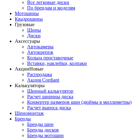
Все легковые диски
По брендам и моделям
Мотошины
Квадрошины
Грузовые
Шины
Диски
Аксессуары
Автокамеры
Автокрепеж
Кольца проставочные
Вставки, наклейки, колпаки
Акции
Новые
Распродажа
Акция Cordiant
Калькуляторы
Шинный калькулятор
Расчет ширины диска
Конвертер размеров шин (дюймы в миллиметры)
Расчет выноса диска
Шиномонтаж
Бренды
Бренды шин
Бренды дисков
Бренды мотошин