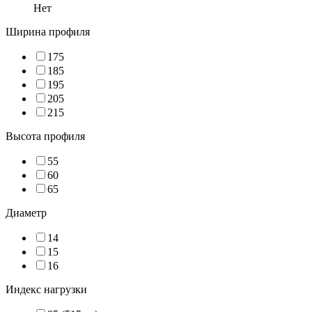
Нет
Ширина профиля
175
185
195
205
215
Высота профиля
55
60
65
Диаметр
14
15
16
Индекс нагрузки