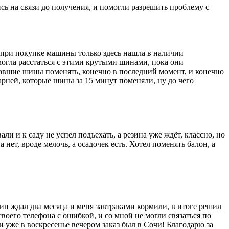
ись на связи до получения, и помогли разрешить проблему с
ад при покупке машины только здесь нашла в наличии
е могла расстаться с этими крутыми шинами, пока они
ставшие шины поменять, конечно в последний момент, и конечно
рней, которые шины за 15 минут поменяли, ну до чего
али и к саду не успел подъехать, а резина уже ждёт, классно, но
 нет, вроде мелочь, а осадочек есть. Хотел поменять балон, а
зин ждал два месяца и меня завтраками кормили, в итоге решил
 своего телефона с ошибкой, и со мной не могли связаться по
и уже в воскресенье вечером заказ был в Сочи! Благодарю за