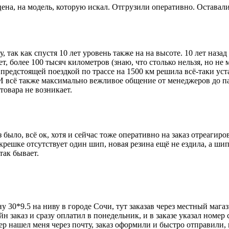
цена, на модель, которую искал. Отгрузили оперативно. Оставал
, так как спустя 10 лет уровень также на на высоте. 10 лет наз
ет, более 100 тысяч километров (знаю, что столько нельзя, но н
 предстоящей поездкой по трассе на 1500 км решила всё-таки у
И всё также максимально вежливое общение от менеджеров до па
товара не возникает.
было, всё ок, хотя и сейчас тоже оперативно на заказ отреагиров
крешке отсутствует один шип, новая резина ещё не ездила, а шипа
так бывает.
у 30*9.5 на ниву в городе Сочи, тут заказав через местный мага
йн заказ и сразу оплатил в понедельник, и в заказе указал номер
ер нашел меня через почту, заказ оформили и быстро отправили, 