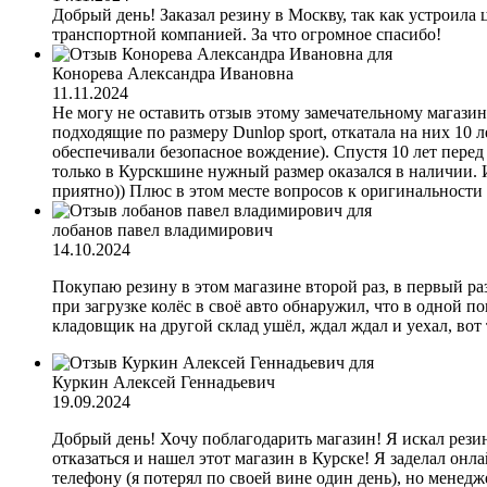
Добрый день! Заказал резину в Москву, так как устроила 
транспортной компанией. За что огромное спасибо!
Конорева Александра Ивановна
11.11.2024
Не могу не оставить отзыв этому замечательному магазину
подходящие по размеру Dunlop sport, откатала на них 10 л
обеспечивали безопасное вождение). Спустя 10 лет перед
только в Курскшине нужный размер оказался в наличии. 
приятно)) Плюс в этом месте вопросов к оригинальности 
лобанов павел владимирович
14.10.2024
Покупаю резину в этом магазине второй раз, в первый раз 
при загрузке колёс в своё авто обнаружил, что в одной по
кладовщик на другой склад ушёл, ждал ждал и уехал, вот 
Куркин Алексей Геннадьевич
19.09.2024
Добрый день! Хочу поблагодарить магазин! Я искал резин
отказаться и нашел этот магазин в Курске! Я заделал онла
телефону (я потерял по своей вине один день), но менедж