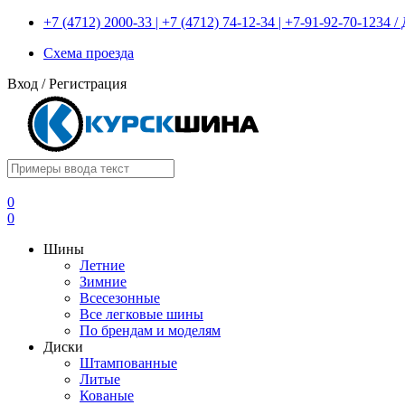
+7 (4712) 2000-33 | +7 (4712) 74-12-34 | +7-91-92-70-1234
Схема проезда
Вход
/
Регистрация
0
0
Шины
Летние
Зимние
Всесезонные
Все легковые шины
По брендам и моделям
Диски
Штампованные
Литые
Кованые