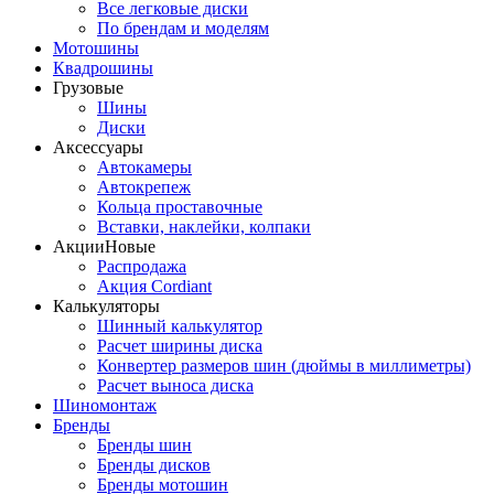
Все легковые диски
По брендам и моделям
Мотошины
Квадрошины
Грузовые
Шины
Диски
Аксессуары
Автокамеры
Автокрепеж
Кольца проставочные
Вставки, наклейки, колпаки
Акции
Новые
Распродажа
Акция Cordiant
Калькуляторы
Шинный калькулятор
Расчет ширины диска
Конвертер размеров шин (дюймы в миллиметры)
Расчет выноса диска
Шиномонтаж
Бренды
Бренды шин
Бренды дисков
Бренды мотошин