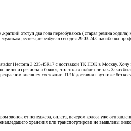
 ,краткий отступ два года переобуваюсь ( старая резина ходила
 мужикам респект,переабувал сегодня 29.03.24.Спасибо вы профи
atador Hectorra 3 235\45R17 с доставкой ТК ПЭК в Москву. Хоч
л шины из региона и боялся, что что-то пойдет не так. Заказ был
екрасном внешнем состоянии. ПЭК доставил груз тоже без кося
 утром звонок от пенеджера, оплата, вечером колеса уже отправл
ненадледащего хранения или транспотртирови не выявлены (некот