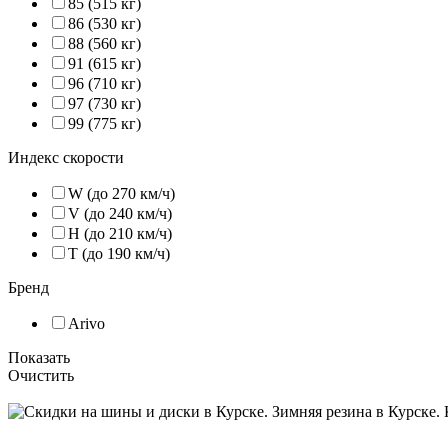
85 (515 кг)
86 (530 кг)
88 (560 кг)
91 (615 кг)
96 (710 кг)
97 (730 кг)
99 (775 кг)
Индекс скорости
W (до 270 км/ч)
V (до 240 км/ч)
H (до 210 км/ч)
T (до 190 км/ч)
Бренд
Arivo
Показать
Очистить