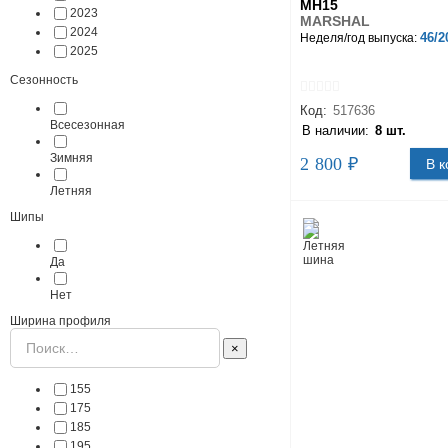
MH15
2023
MARSHAL
2024
46/2
Неделя/год выпуска:
2025
Сезонность
Код:
517636
Всесезонная
В наличии:
8 шт.
Зимняя
2 800 ₽
В к
Летняя
Шипы
Да
Нет
Ширина профиля
×
155
175
185
195