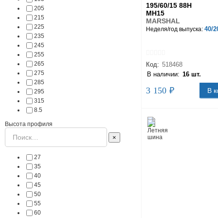
195/60/15 88H
205
MH15
215
MARSHAL
225
40/2
Неделя/год выпуска:
235
245
255
265
Код:
518468
275
В наличии:
16 шт.
285
3 150 ₽
В к
295
315
8.5
Высота профиля
×
27
35
40
45
50
55
60