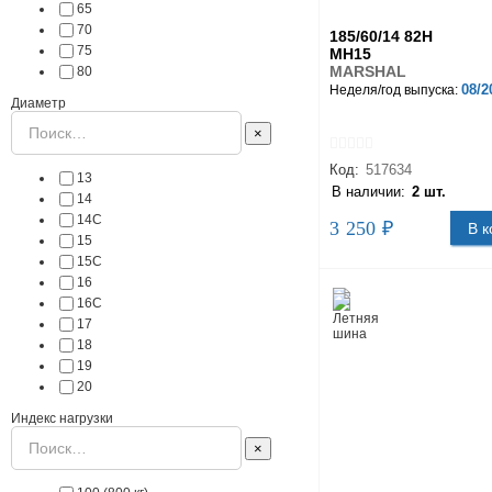
65
70
185/60/14 82H
75
MH15
MARSHAL
80
08/2
Неделя/год выпуска:
Диаметр
×
Код:
517634
13
В наличии:
2 шт.
14
14C
3 250 ₽
В к
15
15C
16
16C
17
18
19
20
Индекс нагрузки
×