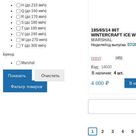
H (до 210 км/ч)
Q (до 160 км/ч)
R (до 170 км/ч)
S (до 180 км/ч)
T (до 190 км/ч)
185/65/14 86T
V (до 240 км/ч)
WINTERCRAFT ICE W
MARSHAL
W (до 270 км/ч)
07/2
Неделя/год выпуска:
Y (до 300 км/ч)
Бренд
(45)
Marshal
Код:
14600
В наличии:
4 шт.
Показать
Очистить
4 000 ₽
В к
Фильтр товаров
1
2
3
4
5