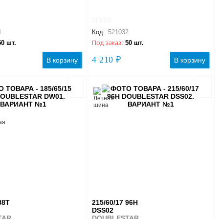
4
Код:
521032
50 шт.
Под заказ:
50 шт.
4 210 ₽
В корзину
В корзину
88T
215/60/17 96H
DSS02
TAR
DOUBLESTAR