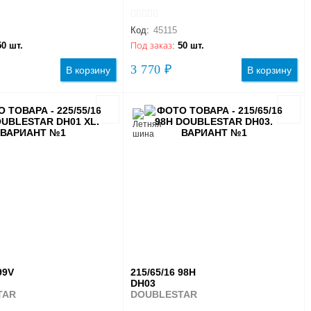
Код:
45115
50 шт.
Под заказ:
50 шт.
3 770 ₽
В корзину
В корзину
99V
215/65/16 98H
DH03
TAR
DOUBLESTAR