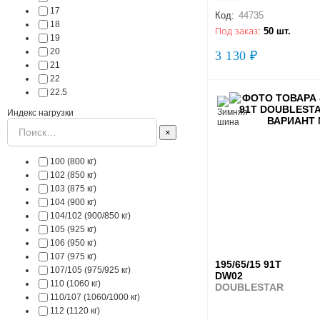
17
Код:
44735
18
Под заказ:
50 шт.
19
20
3 130 ₽
21
22
22.5
Индекс нагрузки
×
100 (800 кг)
102 (850 кг)
103 (875 кг)
104 (900 кг)
104/102 (900/850 кг)
105 (925 кг)
106 (950 кг)
107 (975 кг)
195/65/15 91T
107/105 (975/925 кг)
DW02
110 (1060 кг)
DOUBLESTAR
110/107 (1060/1000 кг)
112 (1120 кг)