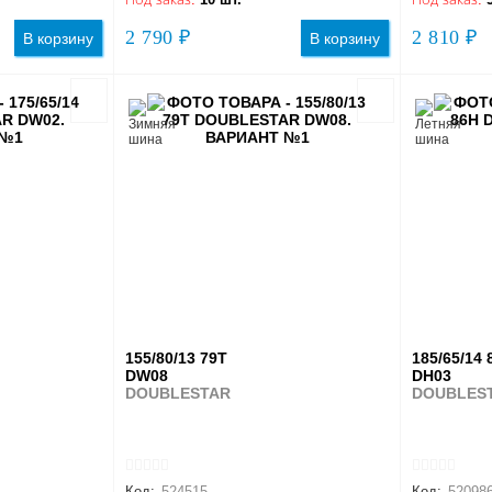
2 790 ₽
2 810 ₽
В корзину
В корзину
155/80/13 79T
185/65/14 
DW08
DH03
DOUBLESTAR
DOUBLES
Код:
524515
Код:
52098