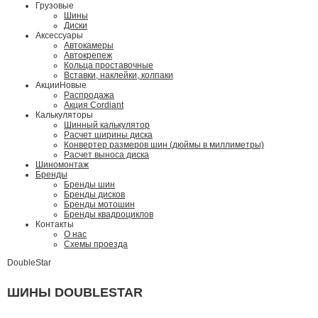
Грузовые
Шины
Диски
Аксессуары
Автокамеры
Автокрепеж
Кольца проставочные
Вставки, наклейки, колпаки
Акции
Новые
Распродажа
Акция Cordiant
Калькуляторы
Шинный калькулятор
Расчет ширины диска
Конвертер размеров шин (дюймы в миллиметры)
Расчет выноса диска
Шиномонтаж
Бренды
Бренды шин
Бренды дисков
Бренды мотошин
Бренды квадроциклов
Контакты
О нас
Схемы проезда
DoubleStar
ШИНЫ DOUBLESTAR