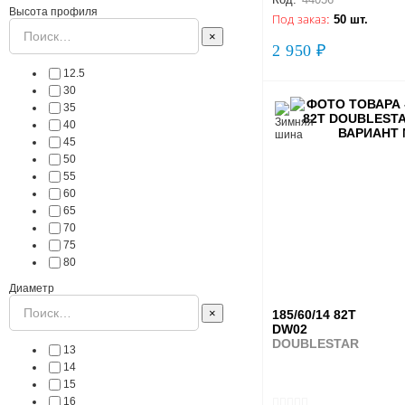
Высота профиля
Под заказ:
50 шт.
×
2 950 ₽
12.5
30
35
40
45
50
55
60
65
70
75
80
Диаметр
×
185/60/14 82T
DW02
DOUBLESTAR
13
14
15
16