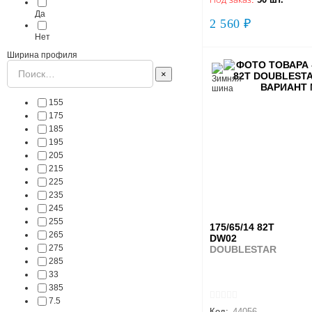
Да
2 560 ₽
Нет
Ширина профиля
×
155
175
185
195
205
215
225
235
245
255
175/65/14 82T
265
DW02
275
DOUBLESTAR
285
33
385
7.5
Код:
44056