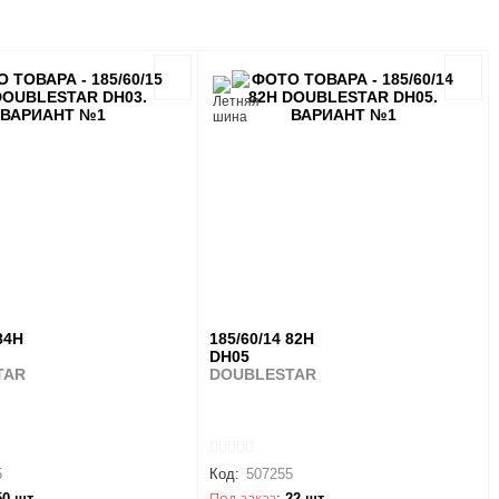
84H
185/60/14 82H
DH05
TAR
DOUBLESTAR
5
Код:
507255
50 шт.
Под заказ:
22 шт.