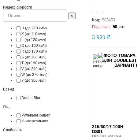
Индекс скорости
×
Код:
503453
Под заказ:
50 шт.
H (до 210 км/ч)
K (до 110 км/ч)
3 920 ₽
L (до 120 км/ч)
Q (до 160 км/ч)
R (до 170 км/ч)
S (до 180 км/ч)
T (до 190 км/ч)
V (до 240 км/ч)
W (до 270 км/ч)
Y (до 300 км/ч)
Бренд
DoubleStar
Ось
Рулевая/Прицеп
Универсальная
215/60/17 100H
Слойность
DS01
DOUBLESTAR