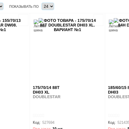
ПОКАЗЫВАТЬ ПО
175/70/14 88T
185/60/15 
DH03 XL
DH03
DOUBLESTAR
DOUBLES
Код:
527694
Код:
52143
Под заказ:
10 шт.
Под заказ: