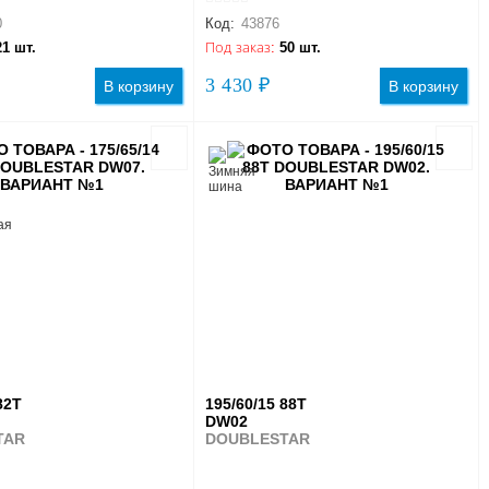
0
Код:
43876
21 шт.
Под заказ:
50 шт.
3 430 ₽
В корзину
В корзину
82T
195/60/15 88T
DW02
TAR
DOUBLESTAR