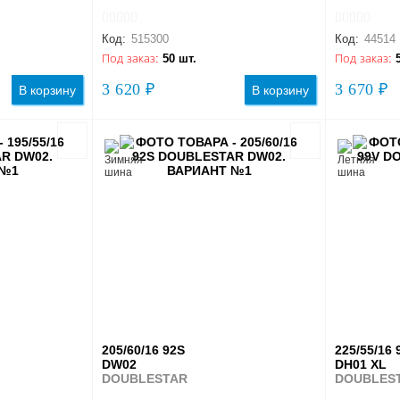
Код:
515300
Код:
44514
Под заказ:
50 шт.
Под заказ:
3 620 ₽
3 670 ₽
В корзину
В корзину
205/60/16 92S
225/55/16 
DW02
DH01 XL
DOUBLESTAR
DOUBLES