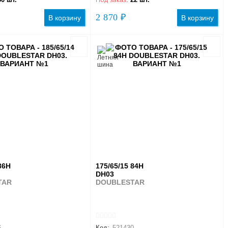
2 870 ₽
В корзину
В корзину
86H
175/65/15 84H
DH03
TAR
DOUBLESTAR
6
Код:
521430