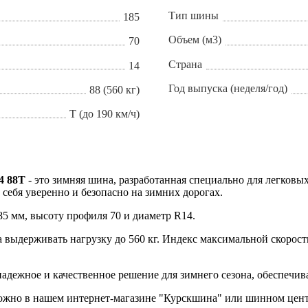
Тип шины
185
Объем (м3)
70
Страна
14
Год выпуска (неделя/год)
88 (560 кг)
T (до 190 км/ч)
4 88T
- это зимняя шина, разработанная специально для легковы
 себя уверенно и безопасно на зимних дорогах.
 мм, высоту профиля 70 и диаметр R14.
а выдерживать нагрузку до 560 кг. Индекс максимальной скорости
 надежное и качественное решение для зимнего сезона, обеспечи
можно в нашем интернет-магазине "Курскшина" или шинном центр