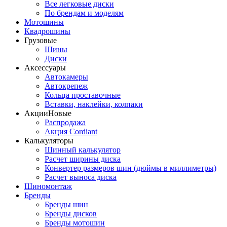
Все легковые диски
По брендам и моделям
Мотошины
Квадрошины
Грузовые
Шины
Диски
Аксессуары
Автокамеры
Автокрепеж
Кольца проставочные
Вставки, наклейки, колпаки
Акции
Новые
Распродажа
Акция Cordiant
Калькуляторы
Шинный калькулятор
Расчет ширины диска
Конвертер размеров шин (дюймы в миллиметры)
Расчет выноса диска
Шиномонтаж
Бренды
Бренды шин
Бренды дисков
Бренды мотошин