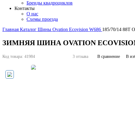
Бренды квадроциклов
Контакты
О нас
Схемы проезда
Главная
Каталог
Шины
Ovation
Ecovision W686
185/70/14 88T O
ЗИМНЯЯ ШИНА OVATION ECOVISION W
Код товара:
41984
3 отзыва
В сравнение
В из