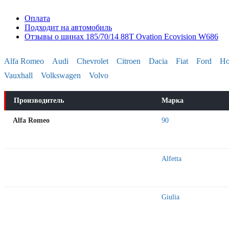
Оплата
Подходит на автомобиль
Отзывы о шинах 185/70/14 88T Ovation Ecovision W686
Alfa Romeo
Audi
Chevrolet
Citroen
Dacia
Fiat
Ford
Ho
Vauxhall
Volkswagen
Volvo
Производитель
Марка
Alfa Romeo
90
Alfa Romeo
Alfetta
Alfa Romeo
Giulia