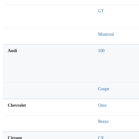
Alfa Romeo
GT
Alfa Romeo
Montreal
Audi
100
Audi
Coupe
Chevrolet
Onix
Chevrolet
Rezzo
Citroen
CX