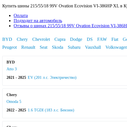
Купить шины 215/55/18 99V Ovation Ecovision VI-386HP XL в 
Оплата
Подходит на автомобиль
Отзывы о шинах 215/55/18 99V Ovation Ecovision VI-386
BYD
Chery
Chevrolet
Cupra
Dodge
DS
FAW
Fiat
G
Peugeot
Renault
Seat
Skoda
Subaru
Vauxhall
Volkswage
BYD
Atto 3
2021 - 2025
EV (201 л.с. Электричество)
Chery
Omoda 5
2022 - 2025
1.6 TGDI (183 л.с. Бензин)