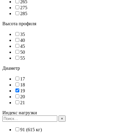
265
275
285
Высота профиля
35
40
45
50
55
Диаметр
17
18
19
20
21
Индекс нагрузки
×
91 (615 кг)