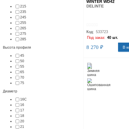
WINTER WD42
DELINTE
215
235
245
255
265
Код:
533723
275
Под заказ:
40 шт.
285
8 270 ₽
В к
Высота профиля
45
50
55
65
70
75
Диаметр
16C
16
17
18
20
21