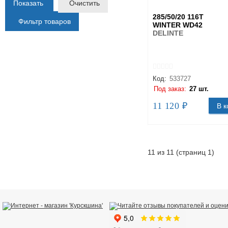
Показать
Очистить
285/50/20 116T
Фильтр товаров
WINTER WD42
DELINTE
Код:
533727
Под заказ:
27 шт.
11 120 ₽
В к
11 из 11 (страниц 1)