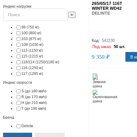
265/65/17 116T
Индекс нагрузки
WINTER WD42
DELINTE
×
98 (750 кг)
100 (800 кг)
103 (875 кг)
Код:
542230
109 (1030 кг)
Под заказ:
50 шт.
113 (1150 кг)
9 350 ₽
115 (1215 кг)
В к
116/114 (1250/1180 кг)
116 (1250 кг)
117 (1285 кг)
Индекс скорости
S (до 180 км/ч)
R (до 170 км/ч)
H (до 210 км/ч)
T (до 190 км/ч)
Бренд
Delinte