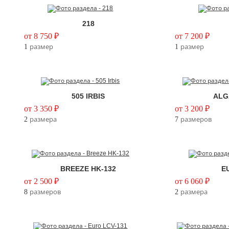
218
от 8 750 ₽
от 7 200 ₽
1
размер
1
размер
505 IRBIS
ALG
от 3 350 ₽
от 3 200 ₽
2
размера
7
размеров
BREEZE HK-132
E
от 2 500 ₽
от 6 060 ₽
8
размеров
2
размера