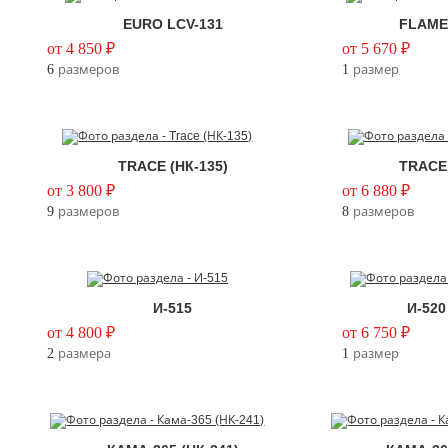
EURO LCV-131
FLAME 
от 4 850 ₽
от 5 670 ₽
6
размеров
1
размер
TRACE (НК-135)
TRACE 
от 3 800 ₽
от 6 880 ₽
9
размеров
8
размеров
И-515
И-52
от 4 800 ₽
от 6 750 ₽
2
размера
1
размер