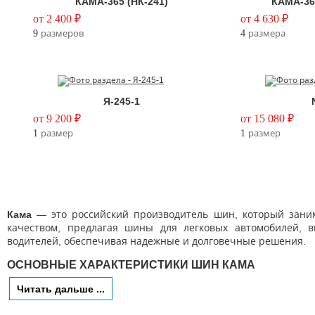
КАМА-365 (НК-241)
КАМА-36
от 2 400 ₽
от 4 630 ₽
9
размеров
4
размера
Я-245-1
от 9 200 ₽
от 15 080 ₽
1
размер
1
размер
Кама
— это российский производитель шин, который занима
качеством, предлагая шины для легковых автомобилей, в
водителей, обеспечивая надежные и долговечные решения.
ОСНОВНЫЕ ХАРАКТЕРИСТИКИ ШИН КАМА
Читать дальше ...