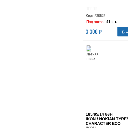
Код:
536525
Под заказ:
41 шт.
3 300 ₽
В к
185/65/14 86H
IKON / NOKIAN TYRE
CHARACTER ECO