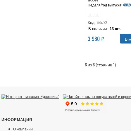
IKON
Неделя/год выпуска:
48/2
Код:
535722
В наличии:
13 шт.
3 980 ₽
В к
6 из 6 (страниц 1)
ИНФОРМАЦИЯ
О компании