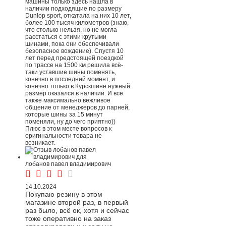
машины только здесь нашла в
наличии подходящие по размеру
Dunlop sport, откатала на них 10 лет,
более 100 тысяч километров (знаю,
что столько нельзя, но не могла
расстаться с этими крутыми
шинами, пока они обеспечивали
безопасное вождение). Спустя 10
лет перед предстоящей поездкой
по трассе на 1500 км решила всё-
таки уставшие шины поменять,
конечно в последний момент, и
конечно только в Курскшине нужный
размер оказался в наличии. И всё
также максимально вежливое
общение от менеджеров до парней,
которые шины за 15 минут
поменяли, ну до чего приятно))
Плюс в этом месте вопросов к
оригинальности товара не
возникает.
лобанов павел владимирович
14.10.2024
Покупаю резину в этом
магазине второй раз, в первый
раз было, всё ок, хотя и сейчас
тоже оперативно на заказ