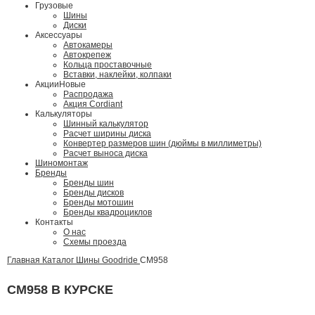
Грузовые
Шины
Диски
Аксессуары
Автокамеры
Автокрепеж
Кольца проставочные
Вставки, наклейки, колпаки
Акции
Новые
Распродажа
Акция Cordiant
Калькуляторы
Шинный калькулятор
Расчет ширины диска
Конвертер размеров шин (дюймы в миллиметры)
Расчет выноса диска
Шиномонтаж
Бренды
Бренды шин
Бренды дисков
Бренды мотошин
Бренды квадроциклов
Контакты
О нас
Схемы проезда
Главная
Каталог
Шины
Goodride
CM958
CM958 В КУРСКЕ