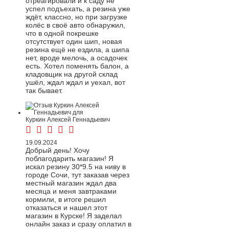
отреагировали и к саду не
успел подъехать, а резина уже
ждёт, классно, но при загрузке
колёс в своё авто обнаружил,
что в одной покрешке
отсутствует один шип, новая
резина ещё не ездила, а шипа
нет, вроде мелочь, а осадочек
есть. Хотел поменять балон, а
кладовщик на другой склад
ушёл, ждал ждал и уехал, вот
так бывает.
Куркин Алексей Геннадьевич
19.09.2024
Добрый день! Хочу
поблагодарить магазин! Я
искал резину 30*9.5 на ниву в
городе Сочи, тут заказав через
местный магазин ждал два
месяца и меня завтраками
кормили, в итоге решил
отказаться и нашел этот
магазин в Курске! Я заделал
онлайн заказ и сразу оплатил в