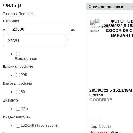
Фильтр
Товаров:
Показать
Стоимость
от
до
₽
Сезонность
Всесезонная
Ширина профиля
295
Высота профиля
295/80/22,5 152/149M
80
CM958
GOODRIDE
Диаметр
22.5
Индекс нагрузки
152/149 (3550/3250 кг)
Код:
530517
Под заказ:
50 шт.