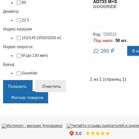
AD733 M+S
80
GOODRIDE
Диаметр
22.5
Индекс нагрузки
Код:
530510
152/149 (3550/3250 кг)
Под заказ:
50 шт.
Индекс скорости
22 280 ₽
В к
M (до 130 км/ч)
Бренд
Goodride
1 из 1 (страниц 1)
Показать
Очистить
Фильтр товаров