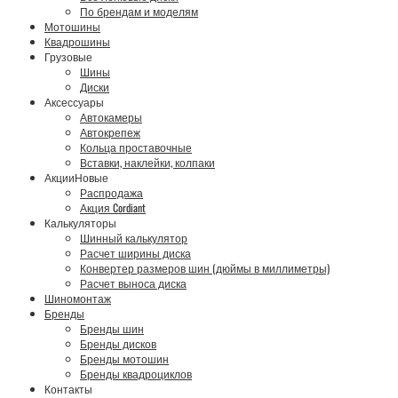
По брендам и моделям
Мотошины
Квадрошины
Грузовые
Шины
Диски
Аксессуары
Автокамеры
Автокрепеж
Кольца проставочные
Вставки, наклейки, колпаки
Акции
Новые
Распродажа
Акция Cordiant
Калькуляторы
Шинный калькулятор
Расчет ширины диска
Конвертер размеров шин (дюймы в миллиметры)
Расчет выноса диска
Шиномонтаж
Бренды
Бренды шин
Бренды дисков
Бренды мотошин
Бренды квадроциклов
Контакты