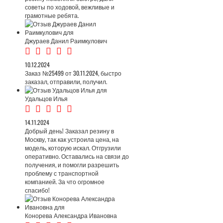
советы по ходовой, вежливые и
грамотные ребята.
Джураев Данил Раимкулович
10.12.2024
Заказ №25499 от 30.11.2024, быстро
заказал, отправили, получил.
Удальцов Илья
14.11.2024
Добрый день! Заказал резину в
Москву, так как устроила цена, на
модель, которую искал. Отгрузили
оперативно. Оставались на связи до
получения, и помогли разрешить
проблему с транспортной
компанией. За что огромное
спасибо!
Конорева Александра Ивановна