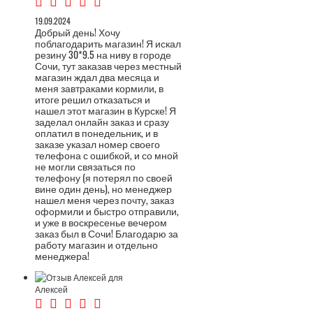
19.09.2024
Добрый день! Хочу
поблагодарить магазин! Я искал
резину 30*9.5 на ниву в городе
Сочи, тут заказав через местный
магазин ждал два месяца и
меня завтраками кормили, в
итоге решил отказаться и
нашел этот магазин в Курске! Я
заделал онлайн заказ и сразу
оплатил в понедельник, и в
заказе указал номер своего
телефона с ошибкой, и со мной
не могли связаться по
телефону (я потерял по своей
вине один день), но менеджер
нашел меня через почту, заказ
оформили и быстро отправили,
и уже в воскресенье вечером
заказ был в Сочи! Благодарю за
работу магазин и отдельно
менеджера!
Алексей