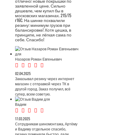
отлично: новые покрышки по
заявленной цене. Сильно
дешевле, чем купил бы в
московских магазинах. 215/75
r16C. На шинке похвалили
резину: минимум грузов при
балансировке! Хотя цешка, в
принципе, не лёгкая сама по
себе. Спасибо!
Назаров Роман Евгеньевич
02.04.2025
Заказывал резину через интернет
магазин с отправкой через ТК в
другой город. Заказ получил, всё
супер, всем советую.
Вадим
17.03.2025
Сотрудникам шиномонтажа, Артёму
и Вадиму отдельное спасибо,
резину поменяли быстро, дали