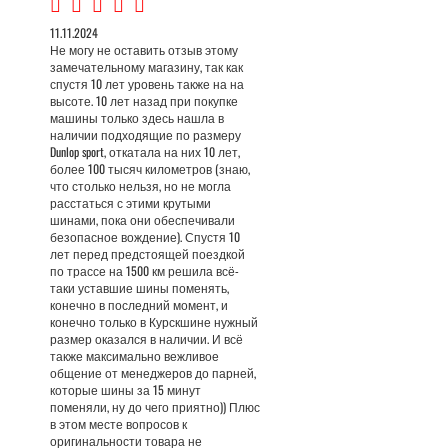
11.11.2024
Не могу не оставить отзыв этому
замечательному магазину, так как
спустя 10 лет уровень также на на
высоте. 10 лет назад при покупке
машины только здесь нашла в
наличии подходящие по размеру
Dunlop sport, откатала на них 10 лет,
более 100 тысяч километров (знаю,
что столько нельзя, но не могла
расстаться с этими крутыми
шинами, пока они обеспечивали
безопасное вождение). Спустя 10
лет перед предстоящей поездкой
по трассе на 1500 км решила всё-
таки уставшие шины поменять,
конечно в последний момент, и
конечно только в Курскшине нужный
размер оказался в наличии. И всё
также максимально вежливое
общение от менеджеров до парней,
которые шины за 15 минут
поменяли, ну до чего приятно)) Плюс
в этом месте вопросов к
оригинальности товара не