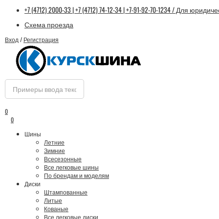
+7 (4712) 2000-33 | +7 (4712) 74-12-34 | +7-91-92-70-1234 / Для юридич
Схема проезда
Вход
/
Регистрация
0
0
Шины
Летние
Зимние
Всесезонные
Все легковые шины
По брендам и моделям
Диски
Штампованные
Литые
Кованые
Все легковые диски