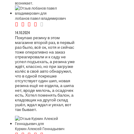
возникает.
лобанов павел владимирович
14.10.2024
Покупаю резину в этом
магазине второй раз, в первый
раз было, всё ок, хотя и сейчас
тоже оперативно на заказ
отреагировали и к саду не
успел подъехать, а резина уже
ждёт, классно, но при загрузке
колёс в своё авто обнаружил,
что в одной покрешке
отсутствует один шип, новая
резина ещё не ездила, а шипа
нет, вроде мелочь, а осадочек
есть. Хотел поменять балон, а
кладовщик на другой склад
ушёл, ждал ждал и уехал, вот
так бывает.
Куркин Алексей Геннадьевич