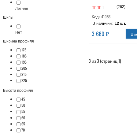
(262)
Летняя
Код:
41086
Шипы
В наличии:
12 шт.
Нет
3 680 ₽
В к
Ширина профиля
175
185
3 из 3 (страниц 1)
195
205
215
225
Высота профиля
45
50
55
60
65
70