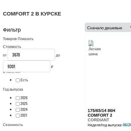
COMFORT 2 В КУРСКЕ
Фильтр
Товаров:
Показать
Стоимость
от
до
₽
В наличии
Есть
Год выпуска
2026
2025
2024
175/65/14 86H
2021
COMFORT 2
CORDIANT
Сезонность
Неделя/год выпуска:
06/2