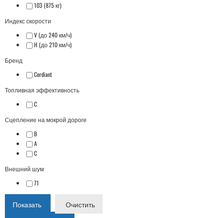
103 (875 кг)
Индекс скорости
V (до 240 км/ч)
H (до 210 км/ч)
Бренд
Cordiant
Топливная эффективность
C
Сцепление на мокрой дороге
B
A
C
Внешний шум
71
Показать
Очистить