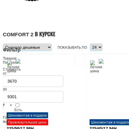
COMFORT 2 В КУРСКЕ
ПОКАЗЫВАТЬ ПО
Фильтр
Товаров:
Показать
Стоимость
от
до
В
наличии
₽
Есть
Шиномонтаж в подарок
Год
выпуска
Привлекательная цена
Шиномонтаж в подаро
225/50/17 98H
225/45/17 94H