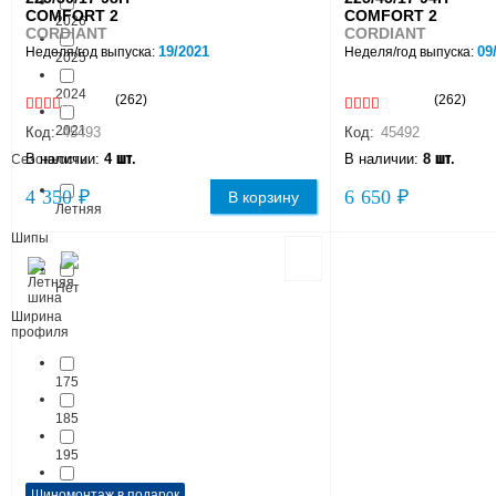
COMFORT 2
COMFORT 2
2026
CORDIANT
CORDIANT
19/2021
09
Неделя/год выпуска:
Неделя/год выпуска:
2025
2024
(262)
(262)
2021
Код:
45493
Код:
45492
В наличии:
4 шт.
В наличии:
8 шт.
Сезонность
4 350 ₽
6 650 ₽
В корзину
Летняя
Шипы
Нет
Ширина
профиля
175
185
195
205
Шиномонтаж в подарок