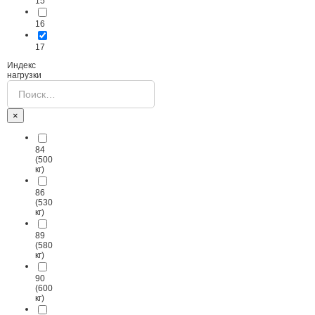
15
16
17
Индекс
нагрузки
×
84
(500
кг)
86
(530
кг)
89
(580
кг)
90
(600
кг)