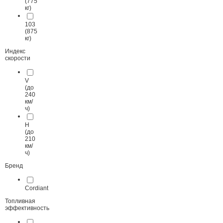
(775
кг)
103
(875
кг)
Индекс
скорости
V
(до
240
км/
ч)
H
(до
210
км/
ч)
Бренд
Cordiant
Топливная
эффективность