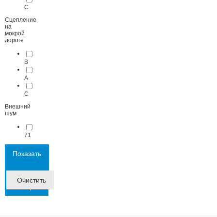
C
Сцепление
на
мокрой
дороге
B
A
C
Внешний
шум
71
Показать
Фильтр
Очистить
товаров