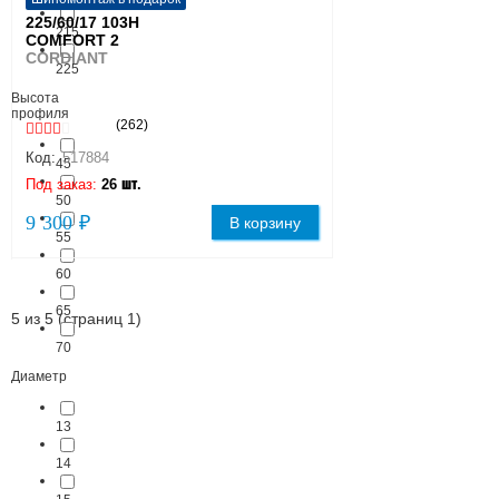
225/60/17 103H
215
COMFORT 2
CORDIANT
225
Высота
профиля
(262)
Код:
517884
45
Под заказ:
26 шт.
50
9 300 ₽
В корзину
55
60
65
5 из 5 (страниц 1)
70
Диаметр
13
14