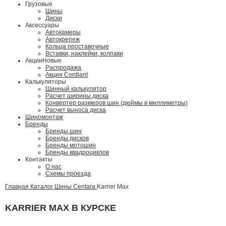
Грузовые
Шины
Диски
Аксессуары
Автокамеры
Автокрепеж
Кольца проставочные
Вставки, наклейки, колпаки
Акции
Новые
Распродажа
Акция Cordiant
Калькуляторы
Шинный калькулятор
Расчет ширины диска
Конвертер размеров шин (дюймы в миллиметры)
Расчет выноса диска
Шиномонтаж
Бренды
Бренды шин
Бренды дисков
Бренды мотошин
Бренды квадроциклов
Контакты
О нас
Схемы проезда
Главная
Каталог
Шины
Centara
Karrier Max
KARRIER MAX В КУРСКЕ