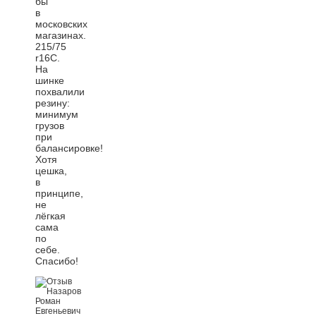
бы
в
московских
магазинах.
215/75
r16C.
На
шинке
похвалили
резину:
минимум
грузов
при
балансировке!
Хотя
цешка,
в
принципе,
не
лёгкая
сама
по
себе.
Спасибо!