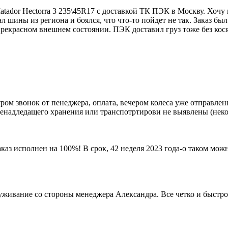
atador Hectorra 3 235\45R17 с доставкой ТК ПЭК в Москву. Хоч
л шины из региона и боялся, что что-то пойдет не так. Заказ был
екрасном внешнем состоянии. ПЭК доставил груз тоже без кося
 утром звонок от пенеджера, оплата, вечером колеса уже отправл
ненадледащего хранения или транспотртирови не выявлены (некот
 исполнен на 100%! В срок, 42 неделя 2023 года-о таком можн
уживание со стороны менеджера Александра. Все четко и быстро.