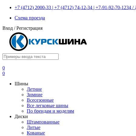
+7 (4712) 2000-33 | +7 (4712) 74-12-34 | +7-91-92-70-1234
Схема проезда
Вход
/
Регистрация
0
0
Шины
Летние
Зимние
Всесезонные
Все легковые шины
По брендам и моделям
Диски
Штампованные
Литые
Кованые