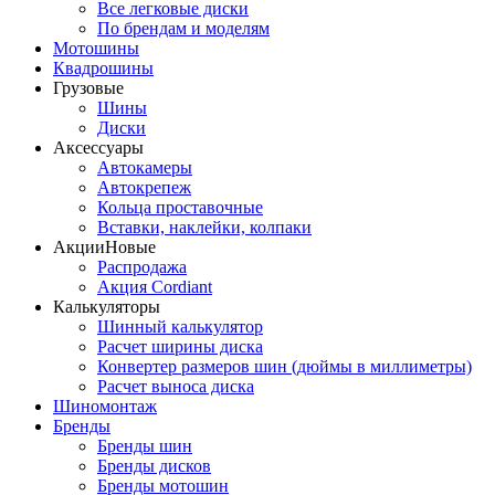
Все легковые диски
По брендам и моделям
Мотошины
Квадрошины
Грузовые
Шины
Диски
Аксессуары
Автокамеры
Автокрепеж
Кольца проставочные
Вставки, наклейки, колпаки
Акции
Новые
Распродажа
Акция Cordiant
Калькуляторы
Шинный калькулятор
Расчет ширины диска
Конвертер размеров шин (дюймы в миллиметры)
Расчет выноса диска
Шиномонтаж
Бренды
Бренды шин
Бренды дисков
Бренды мотошин