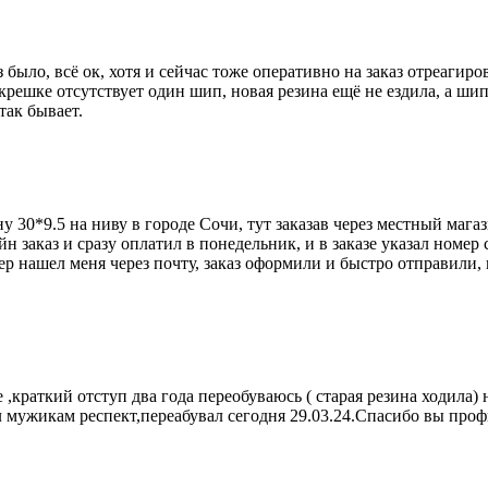
было, всё ок, хотя и сейчас тоже оперативно на заказ отреагиров
крешке отсутствует один шип, новая резина ещё не ездила, а шипа
так бывает.
у 30*9.5 на ниву в городе Сочи, тут заказав через местный мага
йн заказ и сразу оплатил в понедельник, и в заказе указал номер
ер нашел меня через почту, заказ оформили и быстро отправили, 
 ,краткий отступ два года переобуваюсь ( старая резина ходила
 мужикам респект,переабувал сегодня 29.03.24.Спасибо вы профи