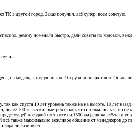
ез ТК в другой город. Заказ получил, всё супер, всем советую.
пасибо, резину поменяли быстро, дали советы по ходовой, вежл
олучил.
цена, на модель, которую искал. Отгрузили оперативно. Оставал
, так как спустя 10 лет уровень также на на высоте. 10 лет наз
ет, более 100 тысяч километров (знаю, что столько нельзя, но н
 предстоящей поездкой по трассе на 1500 км решила всё-таки у
И всё также максимально вежливое общение от менеджеров до па
товара не возникает.