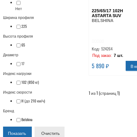
Нет
225/65/17 102H
ASTARTA SUV
Ширина профиля
BELSHINA
225
Высота профиля
65
Код:
524264
Диаметр
Под заказ:
7 шт.
17
5 890 ₽
В к
Индекс нагрузки
102 (850 кг)
Индекс скорости
1 из 1 (страниц 1)
H (до 210 км/ч)
Бренд
Belshina
Показать
Очистить