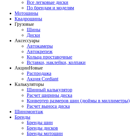
Все легковые диски
По брендам и моделям
Мотошины
Квадрошины
Грузовые
Шины
Диски
Аксессуары
Автокамеры
Автокрепеж
Кольца проставочные
Вставки, наклейки, колпаки
Акции
Новые
Распродажа
Акция Cordiant
Калькуляторы
Шинный калькулятор
Расчет ширины диска
Конвертер размеров шин (дюймы в миллиметры)
Расчет выноса диска
Шиномонтаж
Бренды
Бренды шин
Бренды дисков
Бренды мотошин