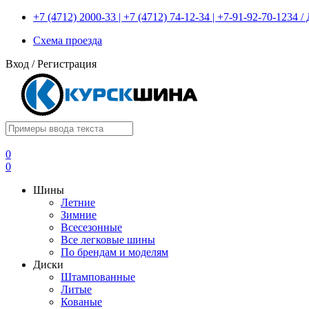
+7 (4712) 2000-33 | +7 (4712) 74-12-34 | +7-91-92-70-1234
Схема проезда
Вход
/
Регистрация
0
0
Шины
Летние
Зимние
Всесезонные
Все легковые шины
По брендам и моделям
Диски
Штампованные
Литые
Кованые