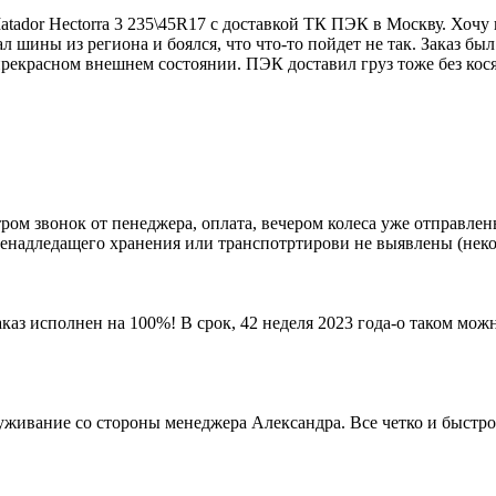
atador Hectorra 3 235\45R17 с доставкой ТК ПЭК в Москву. Хоч
л шины из региона и боялся, что что-то пойдет не так. Заказ был
екрасном внешнем состоянии. ПЭК доставил груз тоже без кося
 утром звонок от пенеджера, оплата, вечером колеса уже отправл
ненадледащего хранения или транспотртирови не выявлены (некот
 исполнен на 100%! В срок, 42 неделя 2023 года-о таком можн
уживание со стороны менеджера Александра. Все четко и быстро.