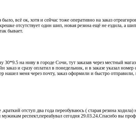
было, всё ок, хотя и сейчас тоже оперативно на заказ отреагиров
крешке отсутствует один шип, новая резина ещё не ездила, а шипа
так бывает.
у 30*9.5 на ниву в городе Сочи, тут заказав через местный мага
йн заказ и сразу оплатил в понедельник, и в заказе указал номер
ер нашел меня через почту, заказ оформили и быстро отправили, 
 ,краткий отступ два года переобуваюсь ( старая резина ходила
 мужикам респект,переабувал сегодня 29.03.24.Спасибо вы профи