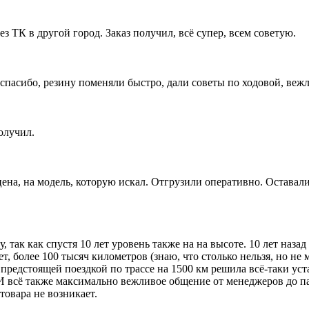
ез ТК в другой город. Заказ получил, всё супер, всем советую.
пасибо, резину поменяли быстро, дали советы по ходовой, вежл
олучил.
цена, на модель, которую искал. Отгрузили оперативно. Оставал
, так как спустя 10 лет уровень также на на высоте. 10 лет наз
ет, более 100 тысяч километров (знаю, что столько нельзя, но н
 предстоящей поездкой по трассе на 1500 км решила всё-таки у
И всё также максимально вежливое общение от менеджеров до па
товара не возникает.