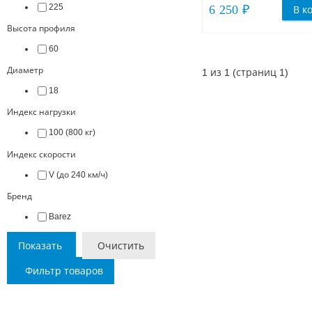
225
6 250 ₽
В к
Высота профиля
60
Диаметр
1 из 1 (страниц 1)
18
Индекс нагрузки
100 (800 кг)
Индекс скорости
V (до 240 км/ч)
Бренд
Barez
Показать
Очистить
Фильтр товаров