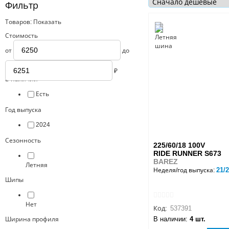
Фильтр
Товаров:
Показать
Стоимость
от
до
₽
В наличии
Есть
Год выпуска
2024
Сезонность
225/60/18 100V
RIDE RUNNER S673
BAREZ
Летняя
21/
Неделя/год выпуска:
Шипы
Нет
Код:
537391
В наличии:
4 шт.
Ширина профиля