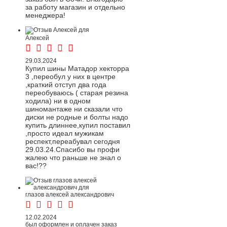
за работу магазин и отдельно
менеджера!
Алексей
29.03.2024
Купил шины Матадор хекторра
3 ,переобул у них в центре
,краткий отступ два года
переобуваюсь ( старая резина
ходила) ни в одном
шиномантаже ни сказали что
диски не родные и болты надо
купить длиннее,купил поставил
,просто идеал мужикам
респект,переабувал сегодня
29.03.24.Спасибо вы профи
жалею что раньше не знал о
вас!??
глазов алексей александрович
12.02.2024
был оформлен и оплачен заказ