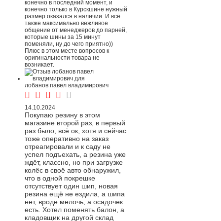
конечно в последний момент, и
конечно только в Курскшине нужный
размер оказался в наличии. И всё
также максимально вежливое
общение от менеджеров до парней,
которые шины за 15 минут
поменяли, ну до чего приятно))
Плюс в этом месте вопросов к
оригинальности товара не
возникает.
лобанов павел владимирович
14.10.2024
Покупаю резину в этом
магазине второй раз, в первый
раз было, всё ок, хотя и сейчас
тоже оперативно на заказ
отреагировали и к саду не
успел подъехать, а резина уже
ждёт, классно, но при загрузке
колёс в своё авто обнаружил,
что в одной покрешке
отсутствует один шип, новая
резина ещё не ездила, а шипа
нет, вроде мелочь, а осадочек
есть. Хотел поменять балон, а
кладовщик на другой склад