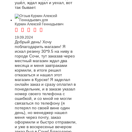
ушёл, ждал ждал и уехал, вот
так бывает.
Куркин Алексей Геннадьевич
19.09.2024
Добрый день! Хочу
поблагодарить магазин! Я
искал резину 30*9.5 на ниву в
городе Сочи, тут заказав через
местный магазин ждал два
месяца и меня завтраками
кормили, в итоге решил
отказаться и нашел этот
магазин в Курске! Я заделал
онлайн заказ и сразу оплатил в
понедельник, и в заказе указал
номер своего телефона с
ошибкой, и со мной не могли
связаться по телефону (я
потерял по своей вине один
день), но менеджер нашел
меня через почту, заказ
оформили и быстро отправили,
и уже в воскресенье вечером
заказ был в Сочи! Благодарю