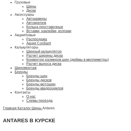
Грузовые
Шины
Диски
Аксессуары
Автокамеры
Автокрепеж
Кольца проставочные
Вставки, наклейки, колпаки
Акции
Новые
Распродажа
Акция Cordiant
Калькуляторы
Шинный калькулятор
Расчет ширины диска
Конвертер размеров шин (дюймы в миллиметры)
Расчет выноса диска
Шиномонтаж
Бренды
Бренды шин
Бренды дисков
Бренды мотошин
Бренды квадроциклов
Контакты
О нас
Схемы проезда
Главная
Каталог
Шины
Antares
ANTARES В КУРСКЕ