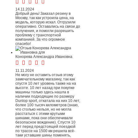
14.11.2024
Добрый день! Заказал резину в
Москву, так как устроила цена, на
модель, которую искал. Отгрузили
оперативно. Оставались на связи до
получения, и помогли разрешить
проблему с транспортной
компанией. За что огромное
спасибо!
Конорева Александра Ивановна
11.11.2024
Не могу не оставить отзыв этому
замечательному магазину, так как
спустя 10 лет уровень также на на
высоте. 10 лет назад при покупке
машины только здесь нашла в
наличии подходящие по размеру
Dunlop sport, откатала на них 10 лет,
более 100 тысяч километров (знаю,
что столько нельзя, но не могла
расстаться с этими крутыми
шинами, пока они обеспечивали
безопасное вождение). Спустя 10
лет перед предстоящей поездкой
по трассе на 1500 км решила всё-
таки уставшие шины поменять,