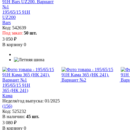
195/65/15 91H
UZ200
Bars
Код:
542639
Под заказ:
50 шт.
3 050 ₽
В корзину
0
195/65/15 91H
365 (НК 241)
Кама
Неделя/год выпуска:
01/2025
(156)
Код:
525232
В наличии:
45 шт.
3 080 ₽
В корзину
0