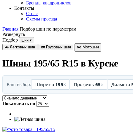
Бренды квадроциклов
Контакты
О нас
Схемы проезда
Главная
Подбор шин по параметрам
Развернуть
Подбор
шин
▾
🚗
Легковых шин
🚛
Грузовых шин
🏍
Мотошин
Шины 195/65 R15 в Курске
×
×
Ширина
195
Профиль
65
Диаметр
Ваш выбор:
Показывать по