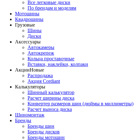
Все легковые диски
По брендам и моделям
Мотошины
Квадрошины
Грузовые
Шины
Диски
Аксессуары
Автокамеры
Автокрепеж
Кольца проставочные
Вставки, наклейки, колпаки
Акции
Новые
Распродажа
Акция Cordiant
Калькуляторы
Шинный калькулятор
Расчет ширины диска
Конвертер размеров шин (дюймы в миллиметры)
Расчет выноса диска
Шиномонтаж
Бренды
Бренды шин
Бренды дисков
Бренды мотошин