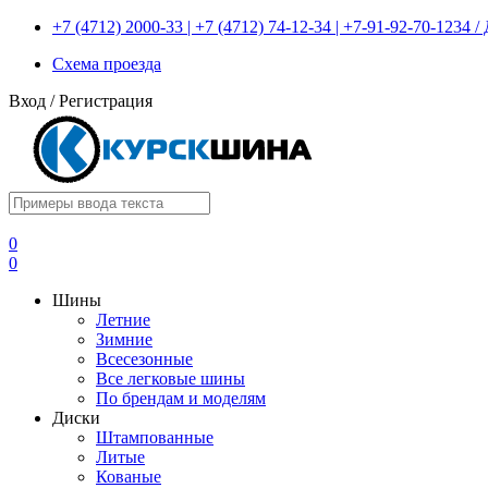
+7 (4712) 2000-33 | +7 (4712) 74-12-34 | +7-91-92-70-1234
Схема проезда
Вход
/
Регистрация
0
0
Шины
Летние
Зимние
Всесезонные
Все легковые шины
По брендам и моделям
Диски
Штампованные
Литые
Кованые