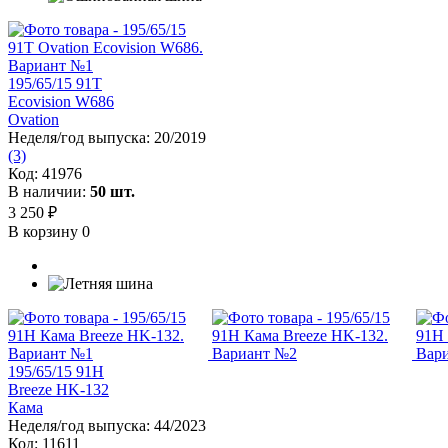
195/65/15 91T
Ecovision W686
Ovation
Неделя/год выпуска:
20/2019
(3)
Код:
41976
В наличии:
50 шт.
3 250 ₽
В корзину
0
195/65/15 91H
Breeze HK-132
Кама
Неделя/год выпуска:
44/2023
Код:
11611