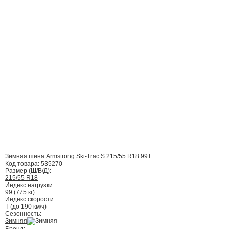
Зимняя шина Armstrong Ski-Trac S 215/55 R18 99T
Код товара:
535270
Размер (Ш/В/Д):
215/55 R18
Индекс нагрузки:
99 (775 кг)
Индекс скорости:
T (до 190 км/ч)
Сезонность:
Зимняя