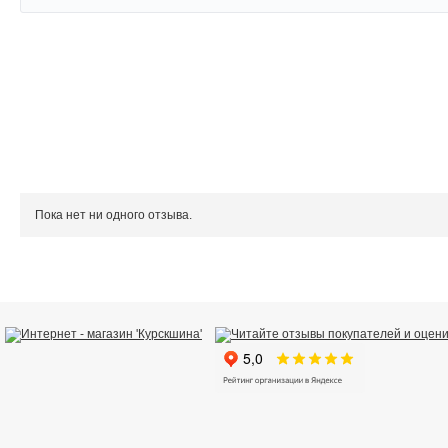
Напишите отзыв о товаре или магазине
, чтобы будущие поку
Пока нет ни одного отзыва.
Сервис
. Как с вами общались менеджеры? Ответили на все вопросы 
Доставка
. Как был упакован товар? Доставили ли его вам в оговорен
Товар
. Качественный? Какие его плюсы и минусы?
Ваша оценка
Ваше имя