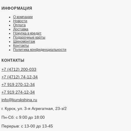
Отзыв
ИНФОРМАЦИЯ
О компании
Новости
Оплата
Доставка
Покупка в кредит
Подарочные карты
Достоинства
Шиномонтаж
Контакты
Политика конфиденциальности
КОНТАКТЫ
+7 (4712) 200-033
Недостатки
+7 (4712) 74-12-34
+7 919 270-12-34
+7 919 274-12-34
info@kurskshina.ru
Я даю согласие на обработку моих персональных данны
г. Курск, ул. 3-я Агрегатная, 23-з/2
Пн-Сб: с 9:00 до 18:00
ОПУБЛИКОВАТЬ
Перерыв: с 13-00 до 13-45
Нажатием на кнопку «Опубликовать» я даю свое согласие на обработку персо
данных в соответствии с
указанными условиями
.