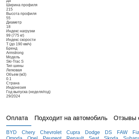
Да
Ширина профиля
215
Высота профиля
55
Диаметр
18
Индекс нагрузки
99 (775 кг)
Индекс скорости
T (до 190 км/ч)
Бренд
Armstrong
Модель
Ski-Trac S
Тип шины
Легковая
Объем (м3)
0.1
Страна
Индонезия
Год выпуска (неделя/год)
29/2024
Оплата
Подходит на автомобиль
Отзывы о
BYD
Chery
Chevrolet
Cupra
Dodge
DS
FAW
Fia
Omoda
Opel
Peugeot
Renault
Seat
Skoda
Subar