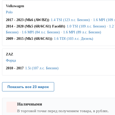
Volkswagen
Polo
2017 - 2023 (Mk6 (AW/BZ))
1.4 TSI (123 л.с. Бензин)
·
1.6 MPI (109 
2014 - 2020 (Mk5 (6R/6C/61) Facelift)
1.0 TSI (109 л.с. Бензин)
·
1.2
Бензин)
·
1.6 MPI (84 л.с. Бензин)
·
1.6 MPI (89 л.с. Бензин)
2009 - 2015 (Mk5 (6R/6C/61))
1.6 TDI (103 л.с. Дизель)
ZAZ
Форца
2010 - 2017
1.5i (107 л.с. Бензин)
Показать все 23 марок
Наличными
В торговой точке перед получением товара, в рублях.