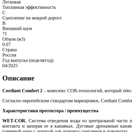
Легковая
Топливная эффективность
C
Сцепление на мокрой дороге
B
Внешний шум
71
Объем (м3)
0.07
Страна
Россия
Год выпуска (неделя/год)
04/2025
Описание
Cordiant Comfort 2
– комплекс COR-технологий, который обесп
Согласно европейским стандартам маркировки, Cordiant Comfor
Характеристики протектора / преимущества
WET-COR
. Система отведения воды из центральной части п
контакта и запирая ее в канавках. Дуговые дренажные кана
плечевой зоны с дорогой для лучшего сцепления в поворотах.