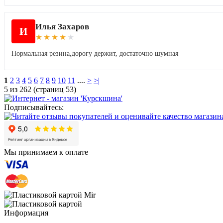
Илья Захаров
И
★
★
★
★
★
Нормальная резина,дорогу держит, достаточно шумная
1
2
3
4
5
6
7
8
9
10
11
....
>
>|
5 из 262 (страниц 53)
Подписывайтесь:
Мы принимаем к оплате
Информация