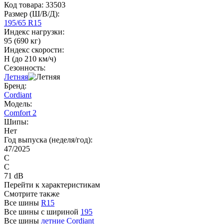
Код товара:
33503
Размер (Ш/В/Д):
195/65 R15
Индекс нагрузки:
95 (690 кг)
Индекс скорости:
H (до 210 км/ч)
Сезонность:
Летняя
Бренд:
Cordiant
Модель:
Comfort 2
Шипы:
Нет
Год выпуска (неделя/год):
47/2025
C
C
71 dB
Перейти к характеристикам
Смотрите также
Все шины
R15
Все шины с шириной
195
Все шины
летние Cordiant