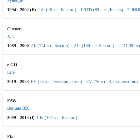
Synergie
1994 - 2002 (E)
1.8i (98 л.с. Бензин)
·
1.9TD (89 л.с. Дизель)
·
2.0HDi
Citroen
Xm
1989 - 2000
2.0 (114 л.с. Бензин)
·
2.0i (130 л.с. Бензин)
·
2.1D (80 л.
e GO
Life
2019 - 2023
EV (55 л.с. Электричество)
·
EV (76 л.с. Электричество)
FAW
Bestune B50
2009 - 2013 (I)
1.6i (102 л.с. Бензин)
Fiat