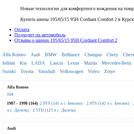
Новые технологии для комфортного вождения на пов
Купить шины 195/65/15 95H Cordiant Comfort 2 в Кур
Оплата
Подходит на автомобиль
Отзывы о шинах 195/65/15 95H Cordiant Comfort 2
Alfa Romeo
Audi
BMW
Brilliance
Changan
Chery
Chevr
Infiniti
Kia
LADA
Lancia
Lexus
Mazda
Mercedes-Benz
Suzuki
Toyota
Vauxhall
Volkswagen
Volvo
Zotye
Alfa Romeo
164
1987 - 1998 (164)
2.0TS (141 л.с. Бензин)
·
2.0TS (142 л.с. Бензин)
·
л.с. Дизель)
·
2.5TD (123 л.с. Дизель)
Audi